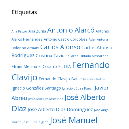
Etiquetas
Antonio Alarcó
Ana Zurita
Antonio
Ana Pastor
Alarcó Hernández
Antonio Castro Cordobez
Asier Antona
Carlos Alonso
Carlos Alonso
Bolorino Armani
Rodríguez
Cristina Tavío
Eduardo Pintado Mascareño
Fernando
Efraín Medina
El Cotarro
EL DÍA
Clavijo
Fernando Clavijo Batlle
Gustavo Matos
Javier
Ignacio González Santiago
Ignacio López Puech
José Alberto
Abreu
Jesús Morales Martínez
Díaz
José Alberto Díaz Domínguez
José Angel
José Manuel
Martín
José Luis Delgado