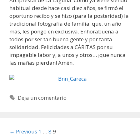
Arciprestal de La Laguna. Como ya viene siendo
habitual desde hace casi diez años, se firmó el
oportuno recibo y se hizo (para la posteridad) la
tradicional fotografía de familia, que, un año
más, les pongo en exclusiva. Enhorabuena a
todos por ser tan buena gente y por tanta
solidaridad. Felicidades a CÁRITAS por su
impagable labor y, a unos y otros… ¡que nunca
las mañas pierdan! Amén.
Deja un comentario
Post
← Previous
1
…
8
9