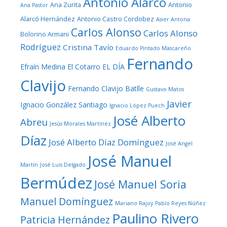
Antonio Alarcó
Ana Zurita
Antonio
Ana Pastor
Alarcó Hernández
Antonio Castro Cordobez
Asier Antona
Carlos Alonso
Carlos Alonso
Bolorino Armani
Rodríguez
Cristina Tavío
Eduardo Pintado Mascareño
Fernando
Efraín Medina
El Cotarro
EL DÍA
Clavijo
Fernando Clavijo Batlle
Gustavo Matos
Javier
Ignacio González Santiago
Ignacio López Puech
José Alberto
Abreu
Jesús Morales Martínez
Díaz
José Alberto Díaz Domínguez
José Angel
José Manuel
Martín
José Luis Delgado
Bermúdez
José Manuel Soria
Manuel Domínguez
Mariano Rajoy
Pablo Reyes Núñez
Paulino Rivero
Patricia Hernández