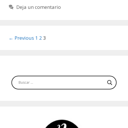
Deja un comentario
Post
← Previous
1
2
3
navigation