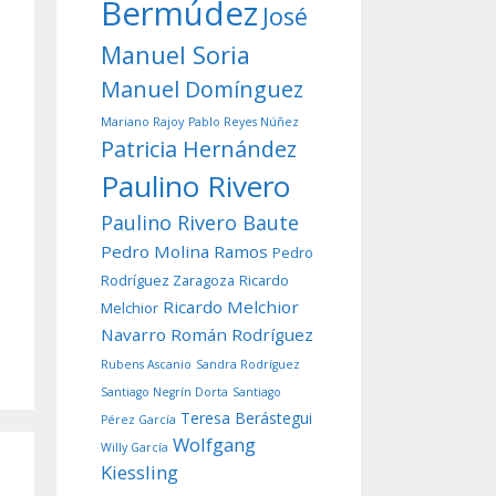
Bermúdez
José
Manuel Soria
Manuel Domínguez
Mariano Rajoy
Pablo Reyes Núñez
Patricia Hernández
Paulino Rivero
Paulino Rivero Baute
Pedro Molina Ramos
Pedro
Rodríguez Zaragoza
Ricardo
Ricardo Melchior
Melchior
Navarro
Román Rodríguez
Rubens Ascanio
Sandra Rodríguez
Santiago Negrín Dorta
Santiago
Teresa Berástegui
Pérez García
Wolfgang
Willy García
Kiessling