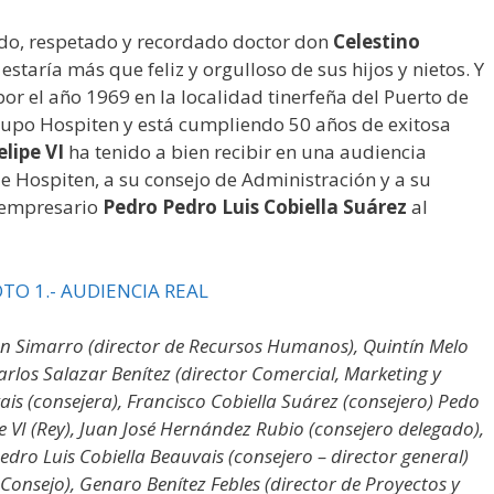
ido, respetado y recordado doctor don
Celestino
estaría más que feliz y orgulloso de sus hijos y nietos. Y
por el año 1969 en la localidad tinerfeña del Puerto de
Grupo Hospiten y está cumpliendo 50 años de exitosa
elipe VI
ha tenido a bien recibir en una audiencia
de Hospiten, a su consejo de Administración y a su
y empresario
Pedro Pedro Luis Cobiella Suárez
al
ón Simarro (director de Recursos Humanos), Quintín Melo
arlos Salazar Benítez (director Comercial, Marketing y
is (consejera), Francisco Cobiella Suárez (consejero) Pedo
pe VI (Rey), Juan José Hernández Rubio (consejero delegado),
edro Luis Cobiella Beauvais (consejero – director general)
Consejo), Genaro Benítez Febles (director de Proyectos y