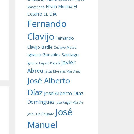
Efraín Medina
El
Mascareño
Cotarro
EL DÍA
Fernando
Clavijo
Fernando
Clavijo Batlle
Gustavo Matos
Ignacio González Santiago
Javier
Ignacio López Puech
Abreu
Jesús Morales Martínez
José Alberto
Díaz
José Alberto Díaz
Domínguez
José Angel Martín
José
José Luis Delgado
Manuel