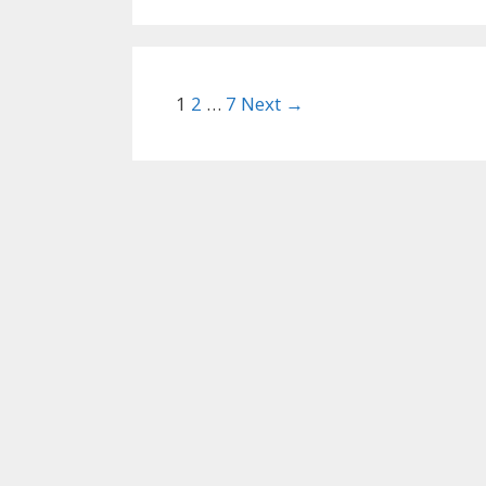
Post
1
2
…
7
Next →
navigation