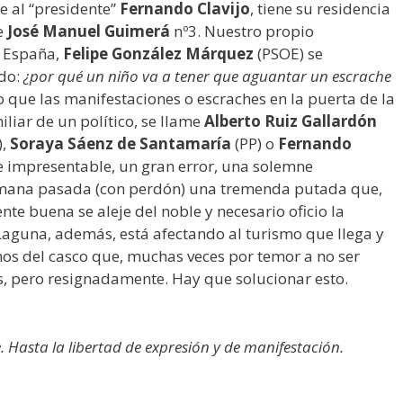
me al “presidente”
Fernando Clavijo
, tiene su residencia
le
José Manuel Guimerá
nº3. Nuestro propio
e España,
Felipe González Márquez
(PSOE) se
do:
¿por qué un niño va a tener que aguantar un escrache
o que las manifestaciones o escraches en la puerta de la
liar de un político, se llame
Alberto Ruiz Gallardón
),
Soraya Sáenz de Santamaría
(PP) o
Fernando
 impresentable, un gran error, una solemne
mana pasada (con perdón) una tremenda putada que,
te buena se aleje del noble y necesario oficio la
Laguna, además, está afectando al turismo que llega y
os del casco que, muchas veces por temor a no ser
s, pero resignadamente. Hay que solucionar esto.
. Hasta la libertad de expresión y de manifestación.