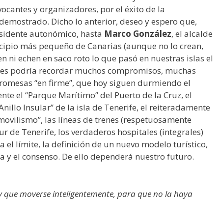
ocantes y organizadores, por el éxito de la
 demostrado. Dicho lo anterior, deseo y espero que,
sidente autonómico, hasta
Marco González
, el alcalde
nicipio más pequeño de Canarias (aunque no lo crean,
en ni echen en saco roto lo que pasó en nuestras islas el
 Les podría recordar muchos compromisos, muchas
promesas “en firme”, que hoy siguen durmiendo el
te el “Parque Marítimo” del Puerto de la Cruz, el
nillo Insular” de la isla de Tenerife, el reiteradamente
movilismo”, las líneas de trenes (respetuosamente
sur de Tenerife, los verdaderos hospitales (integrales)
a el límite, la definición de un nuevo modelo turístico,
ia y el consenso. De ello dependerá nuestro futuro.
y que moverse inteligentemente, para que no la haya