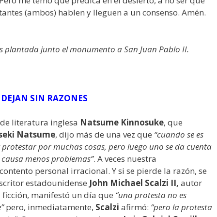
Pero me temo que predica en el desierto, a no ser que
stantes (ambos) hablen y lleguen a un consenso. Amén.
s plantada junto el monumento a San Juan Pablo II.
 DEJAN SIN RAZONES
 de literatura inglesa
Natsume Kinnosuke
, que
seki Natsume
, dijo más de una vez que
“
cuando se es
o y protestar por muchas cosas, pero luego uno se da cuenta
se causa menos problemas”
. A veces nuestra
ntento personal irracional. Y si se pierde la razón, se
 escritor estadounidense
John Michael Scalzi II,
autor
a ficción, manifestó un día que
“una protesta no es
e”
pero, inmediatamente,
Scalzi
afirmó:
“pero la protesta