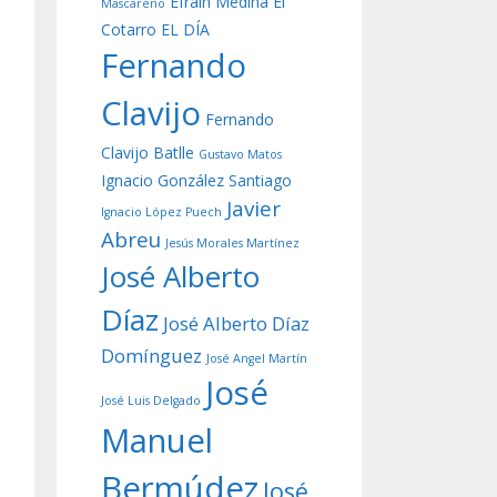
Efraín Medina
El
Mascareño
Cotarro
EL DÍA
Fernando
Clavijo
Fernando
Clavijo Batlle
Gustavo Matos
Ignacio González Santiago
Javier
Ignacio López Puech
Abreu
Jesús Morales Martínez
José Alberto
Díaz
José Alberto Díaz
Domínguez
José Angel Martín
José
José Luis Delgado
Manuel
Bermúdez
José