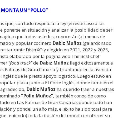
E MONTA UN “POLLO”
 que, con todo respeto a la ley (en este caso a las
e ponerse en situación y analizar la posibilidad de ser
 Imagino que todos ustedes, conocerán (al menos de
famado y popular cocinero
Dabiz Muñoz
(galardonado
u restaurante DiverXO y elegido en 2021, 2022 y 2023,
lista elaborada por la página web The Best Chef
imer
“food truck”
de
Dabiz Muñoz
llegó exitosamente a
Las Palmas de Gran Canaria y triunfando en la avenida
 Inglés que le prestó apoyo logístico. Luego estuvo en
 popular plaza junto a El Corte Inglés, donde también el
y agradecido,
Dabiz Muñoz
ha querido traer a nuestras
nominado
“Pollo Muñoz”,
también conocido como
estado en Las Palmas de Gran Canarias donde todo han
lación y donde, un año más, el éxito ha sido total para
igue teniendo) toda la ilusión del mundo en ofrecer su