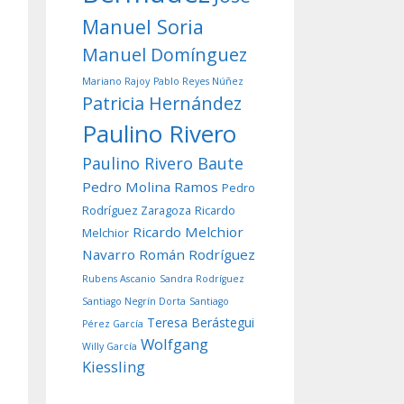
Manuel Soria
Manuel Domínguez
Mariano Rajoy
Pablo Reyes Núñez
Patricia Hernández
Paulino Rivero
Paulino Rivero Baute
Pedro Molina Ramos
Pedro
Rodríguez Zaragoza
Ricardo
Ricardo Melchior
Melchior
Navarro
Román Rodríguez
Rubens Ascanio
Sandra Rodríguez
Santiago Negrín Dorta
Santiago
Teresa Berástegui
Pérez García
Wolfgang
Willy García
Kiessling