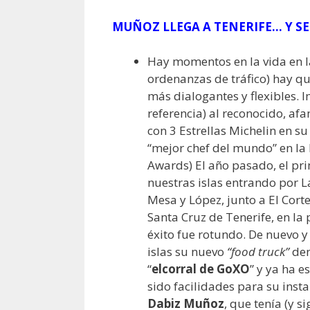
MUÑOZ LLEGA A TENERIFE… Y S
Hay momentos en la vida en las
ordenanzas de tráfico) hay qu
más dialogantes y flexibles.
referencia) al reconocido, a
con 3 Estrellas Michelin en s
“mejor chef del mundo” en la 
Awards) El año pasado, el pr
nuestras islas entrando por 
Mesa y López, junto a El Corte
Santa Cruz de Tenerife, en la
éxito fue rotundo. De nuevo 
islas su nuevo
“food truck”
de
“
el
corral de GoXO
” y ya ha 
sido facilidades para su insta
Dabiz Muñoz
, que tenía (y s