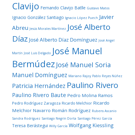
Clavijo
Fernando Clavijo Batlle
Gustavo Matos
Javier
Ignacio González Santiago
Ignacio López Puech
José Alberto
Abreu
Jesús Morales Martínez
Díaz
José Alberto Díaz Domínguez
José Angel
José Manuel
Martín
José Luis Delgado
Bermúdez
José Manuel Soria
Manuel Domínguez
Mariano Rajoy
Pablo Reyes Núñez
Paulino Rivero
Patricia Hernández
Paulino Rivero Baute
Pedro Molina Ramos
Ricardo
Pedro Rodríguez Zaragoza
Ricardo Melchior
Melchior Navarro
Román Rodríguez
Rubens Ascanio
Sandra Rodríguez
Santiago Negrín Dorta
Santiago Pérez García
Wolfgang Kiessling
Teresa Berástegui
Willy García