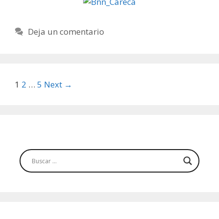
Deja un comentario
Post
1
2
…
5
Next →
navigation