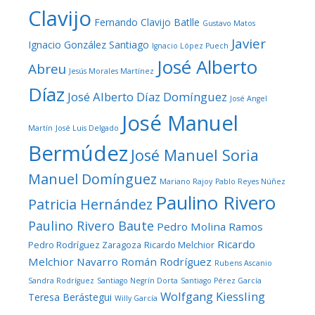
Clavijo
Fernando Clavijo Batlle
Gustavo Matos
Javier
Ignacio González Santiago
Ignacio López Puech
José Alberto
Abreu
Jesús Morales Martínez
Díaz
José Alberto Díaz Domínguez
José Angel
José Manuel
Martín
José Luis Delgado
Bermúdez
José Manuel Soria
Manuel Domínguez
Mariano Rajoy
Pablo Reyes Núñez
Paulino Rivero
Patricia Hernández
Paulino Rivero Baute
Pedro Molina Ramos
Ricardo
Pedro Rodríguez Zaragoza
Ricardo Melchior
Melchior Navarro
Román Rodríguez
Rubens Ascanio
Sandra Rodríguez
Santiago Negrín Dorta
Santiago Pérez García
Wolfgang Kiessling
Teresa Berástegui
Willy García