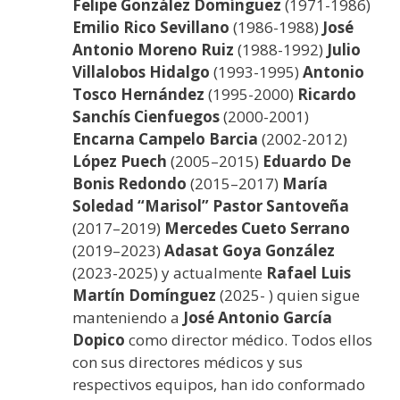
Felipe González Domínguez
(1971-1986)
Emilio Rico Sevillano
(1986-1988)
José
Antonio Moreno Ruiz
(1988-1992)
Julio
Villalobos Hidalgo
(1993-1995)
Antonio
Tosco Hernández
(1995-2000)
Ricardo
Sanchís Cienfuegos
(2000-2001)
Encarna Campelo Barcia
(2002-2012)
López Puech
(2005–2015)
Eduardo De
Bonis
Redondo
(2015–2017)
María
Soledad “Marisol” Pastor Santoveña
(2017–2019)
Mercedes Cueto Serrano
(2019–2023)
Adasat Goya González
(2023-2025) y actualmente
Rafael Luis
Martín Domínguez
(2025- ) quien sigue
manteniendo a
José Antonio García
Dopico
como director médico. Todos ellos
con sus directores médicos y sus
respectivos equipos, han ido conformado