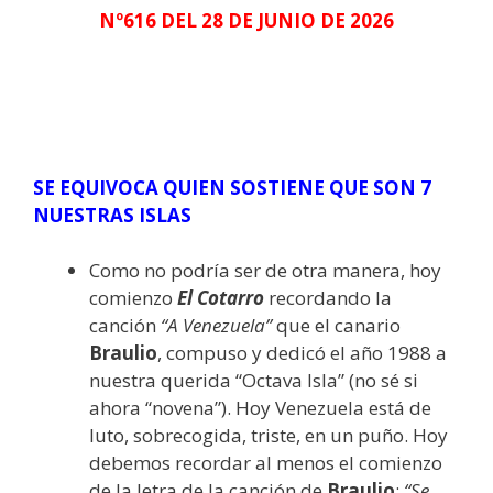
Nº616 DEL 28 DE JUNIO DE 2026
SE EQUIVOCA
QUIEN SOSTIENE QUE SON 7
NUESTRAS
ISLAS
Como no podría ser de otra manera, hoy
comienzo
El Cotarro
recordando la
canción
“A Venezuela”
que el canario
Braulio
, compuso y dedicó el año 1988 a
nuestra querida “Octava Isla” (no sé si
ahora “novena”). Hoy Venezuela está de
luto, sobrecogida, triste, en un puño. Hoy
debemos recordar al menos el comienzo
de la letra de la canción de
Braulio
:
“Se