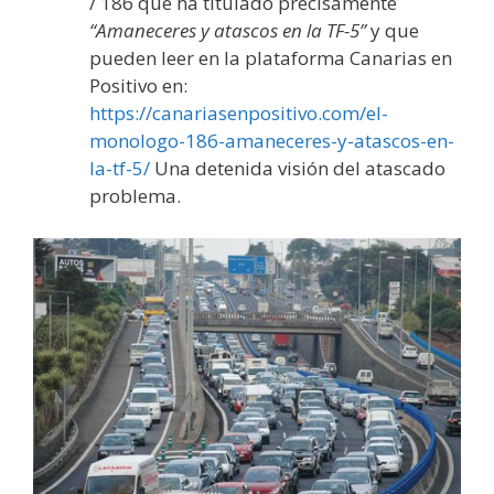
/ 186 que ha titulado precisamente
“Amaneceres y atascos en la TF-5”
y que
pueden leer en la plataforma Canarias en
Positivo en:
https://canariasenpositivo.com/el-
monologo-186-amaneceres-y-atascos-en-
la-tf-5/
Una detenida visión del atascado
problema.