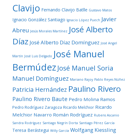
Clavijo
Fernando Clavijo Batlle
Gustavo Matos
Javier
Ignacio González Santiago
Ignacio López Puech
José Alberto
Abreu
Jesús Morales Martínez
Díaz
José Alberto Díaz Domínguez
José Angel
José Manuel
Martín
José Luis Delgado
Bermúdez
José Manuel Soria
Manuel Domínguez
Mariano Rajoy
Pablo Reyes Núñez
Paulino Rivero
Patricia Hernández
Paulino Rivero Baute
Pedro Molina Ramos
Ricardo
Pedro Rodríguez Zaragoza
Ricardo Melchior
Melchior Navarro
Román Rodríguez
Rubens Ascanio
Sandra Rodríguez
Santiago Negrín Dorta
Santiago Pérez García
Wolfgang Kiessling
Teresa Berástegui
Willy García