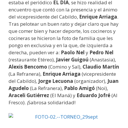
estaba el periódico
EL DÍA
, se hizo realidad el
encuentro que contó con la presencia y el ánimo
del vicepresidente del Cabildo,
Enrique Arriaga
.
Tras pelotear un buen rato y dejar claro que hay
que comer bien y hacer deporte, los cocineros y
cocineras se hicieron la foto de familia que les
pongo en exclusiva y en la que, de izquierda a
derecha, pueden ver a:
Paolo Nel
y
Pedro Nel
(restaurante Etéreo),
Javier Guigoú
(Anastasia),
Alexis Bencomo
(Comino y Sal),
Claudio Martín
(La Refranera),
Enrique Arriaga
(vicepresidente
del Cabildo),
Jorge Lecuona
(organizador),
Juan
Agudelo
(La Refranera),
Pablo Amigó
(Noi),
Araceli Gutiérrez
(El Maná) y
Eduardo Jofré
(Al
Fresco). ¡Sabrosa solidaridad!