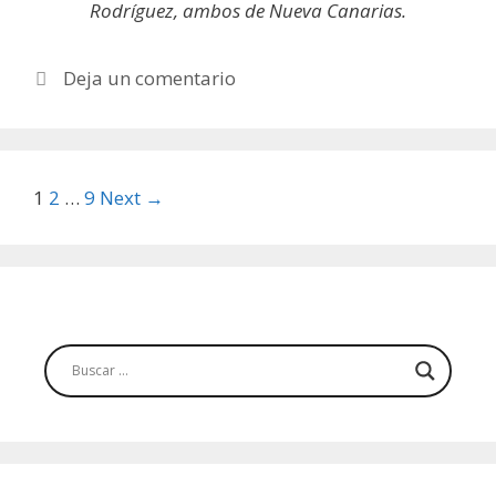
Rodríguez, ambos de Nueva Canarias.
Deja un comentario
Post
1
2
…
9
Next →
navigation