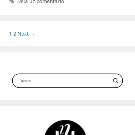
Deja un comentario
Post
1
2
Next →
navigation