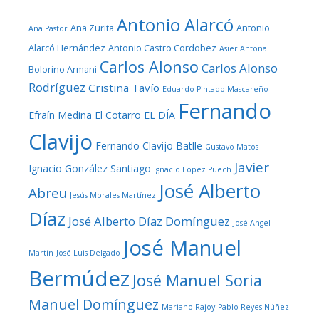
Antonio Alarcó
Ana Zurita
Antonio
Ana Pastor
Alarcó Hernández
Antonio Castro Cordobez
Asier Antona
Carlos Alonso
Carlos Alonso
Bolorino Armani
Rodríguez
Cristina Tavío
Eduardo Pintado Mascareño
Fernando
Efraín Medina
El Cotarro
EL DÍA
Clavijo
Fernando Clavijo Batlle
Gustavo Matos
Javier
Ignacio González Santiago
Ignacio López Puech
José Alberto
Abreu
Jesús Morales Martínez
Díaz
José Alberto Díaz Domínguez
José Angel
José Manuel
Martín
José Luis Delgado
Bermúdez
José Manuel Soria
Manuel Domínguez
Mariano Rajoy
Pablo Reyes Núñez