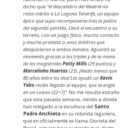
dicho que
“el descalabro del Madrid no
resta mérito a La Laguna Tenerife, un equipo
épico que supo recomponerse tras la paliza
del segundo partido. Llevó el encuentro a su
terreno, con un juego físico, mucho contacto
y mucha protesta a unos árbitros que
desquiciaron a ambos bandos. Aguantó su
momento gracias a los triples y de la mano
de los magistrales
Patty
Mills
(29 puntos) y
Marcelinho
Huertas
(23). ¡Nada menos que
80 años entre los dos! Les ayudó un
Kevin
Yebo
recién llegado al equipo, que se erigió
en un coloso (22+7)”.
No me resulta extraño
que esta pasada semana, viendo a donde
han relegado a la escultura del
Santo
Padre Anchieta
en su rotonda lagunera,
que en oficialmente se llama Glorieta del
Brasil, alguien haya sugerido que, dado