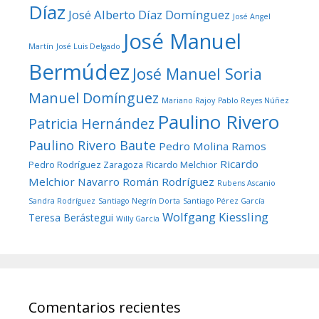
Díaz
José Alberto Díaz Domínguez
José Angel
José Manuel
Martín
José Luis Delgado
Bermúdez
José Manuel Soria
Manuel Domínguez
Mariano Rajoy
Pablo Reyes Núñez
Paulino Rivero
Patricia Hernández
Paulino Rivero Baute
Pedro Molina Ramos
Ricardo
Pedro Rodríguez Zaragoza
Ricardo Melchior
Melchior Navarro
Román Rodríguez
Rubens Ascanio
Sandra Rodríguez
Santiago Negrín Dorta
Santiago Pérez García
Wolfgang Kiessling
Teresa Berástegui
Willy García
Comentarios recientes