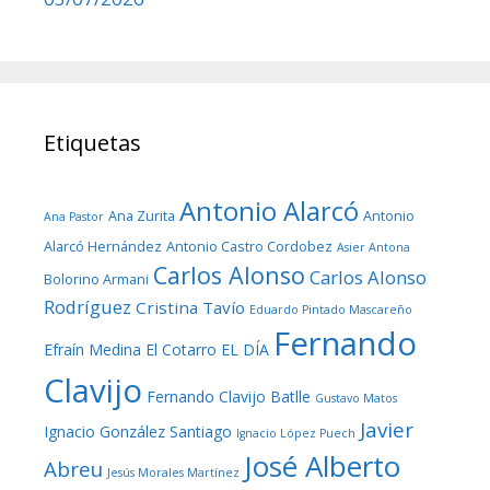
Etiquetas
Antonio Alarcó
Ana Zurita
Antonio
Ana Pastor
Alarcó Hernández
Antonio Castro Cordobez
Asier Antona
Carlos Alonso
Carlos Alonso
Bolorino Armani
Rodríguez
Cristina Tavío
Eduardo Pintado Mascareño
Fernando
Efraín Medina
El Cotarro
EL DÍA
Clavijo
Fernando Clavijo Batlle
Gustavo Matos
Javier
Ignacio González Santiago
Ignacio López Puech
José Alberto
Abreu
Jesús Morales Martínez