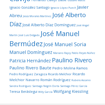
Gustavo Matos
Javier
Ignacio González Santiago
Ignacio López Puech
José Alberto
Abreu
Jesús Morales Martínez
Díaz
José Alberto Díaz Domínguez
José Angel
José Manuel
Martín
José Luis Delgado
Bermúdez
José Manuel Soria
Manuel Domínguez
Mariano Rajoy
Pablo Reyes Núñez
Paulino Rivero
Patricia Hernández
Paulino Rivero Baute
Pedro Molina Ramos
Ricardo
Pedro Rodríguez Zaragoza
Ricardo Melchior
Melchior Navarro
Román Rodríguez
Rubens Ascanio
Sandra Rodríguez
Santiago Negrín Dorta
Santiago Pérez García
Wolfgang Kiessling
Teresa Berástegui
Willy García