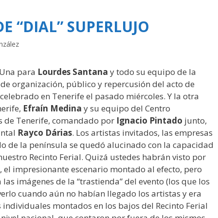
E “DIAL” SUPERLUJO
nzález
. Una para
Lourdes Santana
y todo su equipo de la
 de organización, público y repercusión del acto de
celebrado en Tenerife el pasado miércoles. Y la otra
erife,
Efraín Medina
y su equipo del Centro
os de Tenerife, comandado por
Ignacio Pintado
junto,
untal
Rayco Dárias
. Los artistas invitados, las empresas
ido de la península se quedó alucinado con la capacidad
nuestro Recinto Ferial. Quizá ustedes habrán visto por
s, el impresionante escenario montado al efecto, pero
las imágenes de la “trastienda” del evento (los que los
verlo cuando aún no habían llegado los artistas y era
 individuales montados en los bajos del Recinto Ferial
r nivel nacional, que contaron por fuera de los mismos