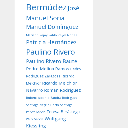
Bermúdez
José
Manuel Soria
Manuel Domínguez
Mariano Rajoy
Pablo Reyes Núñez
Patricia Hernández
Paulino Rivero
Paulino Rivero Baute
Pedro Molina Ramos
Pedro
Rodríguez Zaragoza
Ricardo
Ricardo Melchior
Melchior
Navarro
Román Rodríguez
Rubens Ascanio
Sandra Rodríguez
Santiago Negrín Dorta
Santiago
Teresa Berástegui
Pérez García
Wolfgang
Willy García
Kiessling