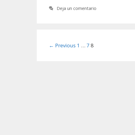
Deja un comentario
Post
← Previous
1
…
7
8
navigation