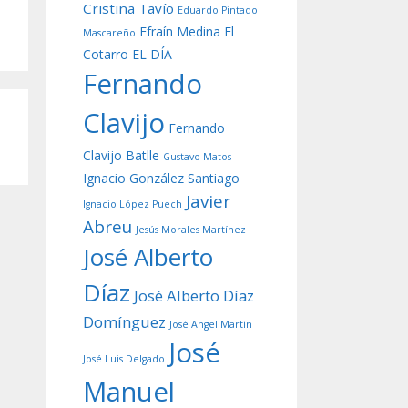
Cristina Tavío
Eduardo Pintado
Efraín Medina
El
Mascareño
Cotarro
EL DÍA
Fernando
Clavijo
Fernando
Clavijo Batlle
Gustavo Matos
Ignacio González Santiago
Javier
Ignacio López Puech
Abreu
Jesús Morales Martínez
José Alberto
Díaz
José Alberto Díaz
Domínguez
José Angel Martín
José
José Luis Delgado
Manuel