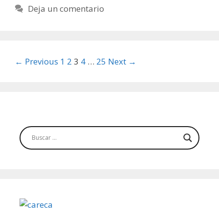
Deja un comentario
Post
← Previous
1
2
3
4
…
25
Next →
navigation