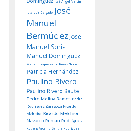
Domínguez
José Angel Martín
José
José Luis Delgado
Manuel
Bermúdez
José
Manuel Soria
Manuel Domínguez
Mariano Rajoy
Pablo Reyes Núñez
Patricia Hernández
Paulino Rivero
Paulino Rivero Baute
Pedro Molina Ramos
Pedro
Rodríguez Zaragoza
Ricardo
Ricardo Melchior
Melchior
Navarro
Román Rodríguez
Rubens Ascanio
Sandra Rodríguez