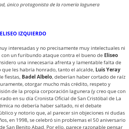
d, único protagonista de la romería lagunera
ELISEO IZQUIERDO
uy interesadas y no precisamente muy intelectuales ni
 con un furibundo ataque contra el bueno de
Eliseo
nsidero una innecesaria afrenta y lamentable falta de
o que les habría honrado, tanto el alcalde,
Luis Yeray
e fiestas,
Badel Albelo
, deberían haber cortado de raíz
guramente, otorgar mucho más crédito, respeto y
isión de la propia corporación lagunera (y creo que con
ado en su día Cronista Oficial de San Cristóbal de La
émica no debería haber saltado, ni el debate
úblico y notorio que, al parecer sin objeciones ni dudas
ños, en 1998, se celebró sin problemas el 50 aniversario
de San Benito Abad. Por ello, parece razonable pensar