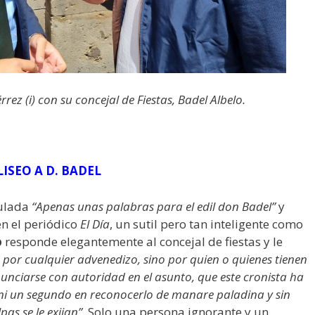
rrez (i) con su concejal de Fiestas, Badel Albelo.
ISEO A D. BADEL
tulada
“Apenas unas palabras para el edil don Badel”
y
en el periódico
El Día
, un sutil pero tan inteligente como
o
responde elegantemente al concejal de fiestas y le
o por cualquier advenedizo, sino por quien o quienes tienen
unciarse con autoridad en el asunto, que este cronista ha
 ni un segundo en reconocerlo de manare paladina y sin
as se le exijan”.
Solo una persona ignorante y un