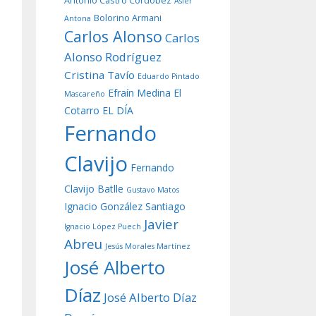
Antonio Castro Cordobez
Asier
Bolorino Armani
Antona
Carlos Alonso
Carlos
Alonso Rodríguez
Cristina Tavío
Eduardo Pintado
Efraín Medina
El
Mascareño
Cotarro
EL DÍA
Fernando
Clavijo
Fernando
Clavijo Batlle
Gustavo Matos
Ignacio González Santiago
Javier
Ignacio López Puech
Abreu
Jesús Morales Martínez
José Alberto
Díaz
José Alberto Díaz