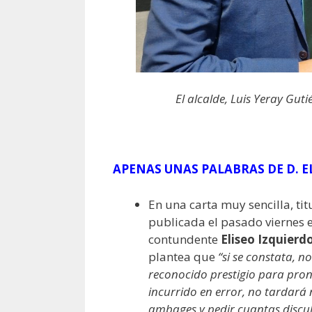
El alcalde, Luis Yeray Gutié
APENAS UNAS PALABRAS DE D. EL
En una carta muy sencilla, ti
publicada el pasado viernes 
contundente
Eliseo Izquierd
plantea que
“si se constata, n
reconocido prestigio para pron
incurrido en error, no tardará
ambages y pedir cuantas disculp