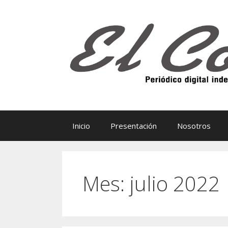
Saltar
al
contenido
Inicio
Presentación
Nosotros
Mes:
julio 2022