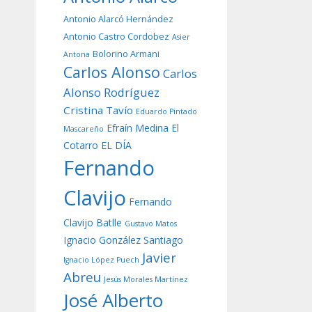
Antonio Alarcó Hernández
Antonio Castro Cordobez
Asier
Bolorino Armani
Antona
Carlos Alonso
Carlos
Alonso Rodríguez
Cristina Tavío
Eduardo Pintado
Efraín Medina
El
Mascareño
Cotarro
EL DÍA
Fernando
Clavijo
Fernando
Clavijo Batlle
Gustavo Matos
Ignacio González Santiago
Javier
Ignacio López Puech
Abreu
Jesús Morales Martínez
José Alberto