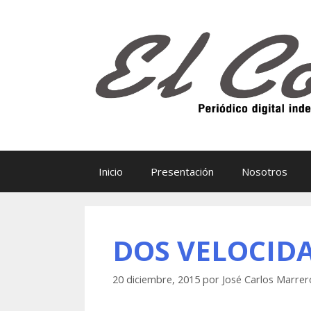
Saltar
al
contenido
Inicio
Presentación
Nosotros
DOS VELOCID
20 diciembre, 2015
por
José Carlos Marrer