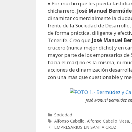
♦ Por mucho que les pueda fastidiar
chicharrero,
José Manuel Bermúde
dinamizar comercialmente la ciudad
frente de la Sociedad de Desarrollo,
de forma práctica, diligente y efect
Tenerife. Creo que
José Manuel B
crucero (nunca mejor dicho) y en ca
mayor parte de los empresarios de Sa
hacia el mar) no es la misma, ni mu
acciones de dinamización desarrol
con una más que cuestionable y med
José Manuel Bermúdez en 
Categorías
Sociedad
Etiquetas
Alfonso Cabello
,
Alfonso Cabello Mesa
,
Post
EMPRESARIOS EN SANTA CRUZ