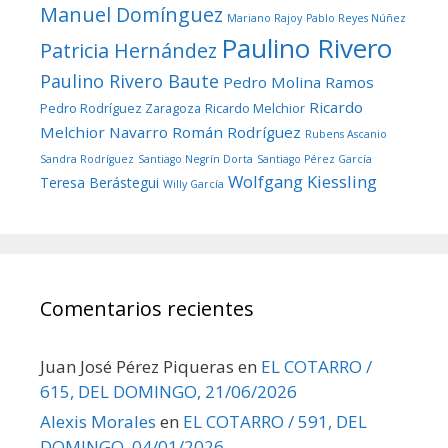
Manuel Domínguez
Mariano Rajoy
Pablo Reyes Núñez
Paulino Rivero
Patricia Hernández
Paulino Rivero Baute
Pedro Molina Ramos
Ricardo
Pedro Rodríguez Zaragoza
Ricardo Melchior
Melchior Navarro
Román Rodríguez
Rubens Ascanio
Sandra Rodríguez
Santiago Negrín Dorta
Santiago Pérez García
Wolfgang Kiessling
Teresa Berástegui
Willy García
Comentarios recientes
Juan José Pérez Piqueras
en
EL COTARRO /
615, DEL DOMINGO, 21/06/2026
Alexis Morales
en
EL COTARRO / 591, DEL
DOMINGO, 04/01/2026