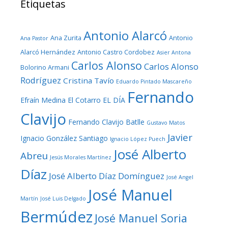
Etiquetas
Antonio Alarcó
Ana Zurita
Antonio
Ana Pastor
Alarcó Hernández
Antonio Castro Cordobez
Asier Antona
Carlos Alonso
Carlos Alonso
Bolorino Armani
Rodríguez
Cristina Tavío
Eduardo Pintado Mascareño
Fernando
Efraín Medina
El Cotarro
EL DÍA
Clavijo
Fernando Clavijo Batlle
Gustavo Matos
Javier
Ignacio González Santiago
Ignacio López Puech
José Alberto
Abreu
Jesús Morales Martínez
Díaz
José Alberto Díaz Domínguez
José Angel
José Manuel
Martín
José Luis Delgado
Bermúdez
José Manuel Soria