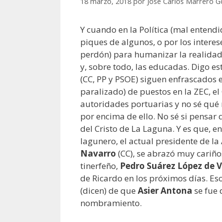
18 marzo, 2018
por
José Carlos Marrero G
Y cuando en la Política (mal entend
piques de algunos, o por los interese
perdón) para humanizar la realidad
y, sobre todo, las educadas. Digo e
(CC, PP y PSOE) siguen enfrascados
paralizado) de puestos en la ZEC, el
autoridades portuarias y no sé qué
por encima de ello. No sé si pensar 
del Cristo de La Laguna. Y es que, 
lagunero, el actual presidente de la
Navarro
(CC), se abrazó muy cariño
tinerfeño,
Pedro Suárez López de 
de Ricardo en los próximos días. Es
(dicen) de que
Asier Antona
se fue 
nombramiento.