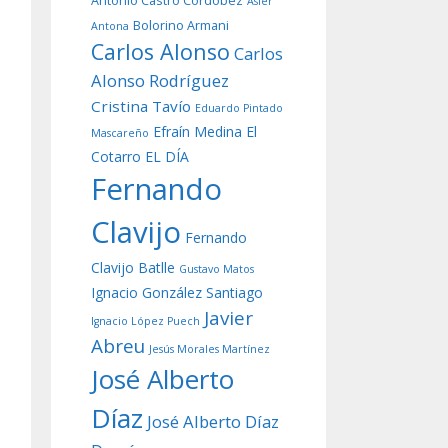
Antonio Castro Cordobez
Asier
Bolorino Armani
Antona
Carlos Alonso
Carlos
Alonso Rodríguez
Cristina Tavío
Eduardo Pintado
Efraín Medina
El
Mascareño
Cotarro
EL DÍA
Fernando
Clavijo
Fernando
Clavijo Batlle
Gustavo Matos
Ignacio González Santiago
Javier
Ignacio López Puech
Abreu
Jesús Morales Martínez
José Alberto
Díaz
José Alberto Díaz