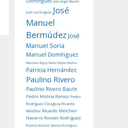
Domínguez
José Angel Martín
José
José Luis Delgado
Manuel
Bermúdez
José
Manuel Soria
Manuel Domínguez
Mariano Rajoy
Pablo Reyes Núñez
Patricia Hernández
Paulino Rivero
Paulino Rivero Baute
Pedro Molina Ramos
Pedro
Rodríguez Zaragoza
Ricardo
Ricardo Melchior
Melchior
Navarro
Román Rodríguez
Rubens Ascanio
Sandra Rodríguez