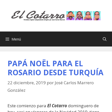
Saltar
al
contenido
Menú
PAPÁ NOËL PARA EL
ROSARIO DESDE TURQUÍA
22 diciembre, 2019
por
José Carlos Marrero
González
Este comienzo para
El Cotarro
dominguero de
hoy, casi en vísperas de la Navidad 2019, tiene