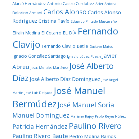
Alarcó Hernández
Antonio Castro Cordobez
Asier Antona
Carlos Alonso
Carlos Alonso
Bolorino Armani
Rodríguez
Cristina Tavío
Eduardo Pintado Mascareño
Fernando
Efraín Medina
El Cotarro
EL DÍA
Clavijo
Fernando Clavijo Batlle
Gustavo Matos
Javier
Ignacio González Santiago
Ignacio López Puech
José Alberto
Abreu
Jesús Morales Martínez
Díaz
José Alberto Díaz Domínguez
José Angel
José Manuel
Martín
José Luis Delgado
Bermúdez
José Manuel Soria
Manuel Domínguez
Mariano Rajoy
Pablo Reyes Núñez
Paulino Rivero
Patricia Hernández
Paulino Rivero Baute
Pedro Molina Ramos