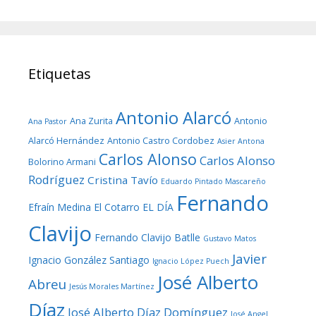
Etiquetas
Antonio Alarcó
Ana Zurita
Antonio
Ana Pastor
Alarcó Hernández
Antonio Castro Cordobez
Asier Antona
Carlos Alonso
Carlos Alonso
Bolorino Armani
Rodríguez
Cristina Tavío
Eduardo Pintado Mascareño
Fernando
Efraín Medina
El Cotarro
EL DÍA
Clavijo
Fernando Clavijo Batlle
Gustavo Matos
Javier
Ignacio González Santiago
Ignacio López Puech
José Alberto
Abreu
Jesús Morales Martínez
Díaz
José Alberto Díaz Domínguez
José Angel