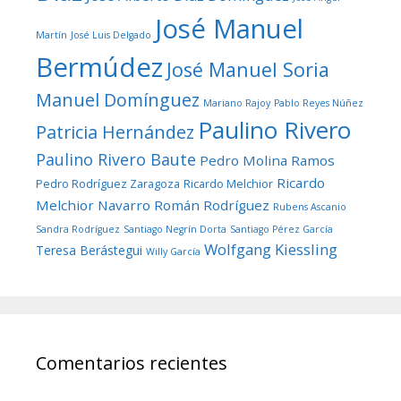
José Manuel
Martín
José Luis Delgado
Bermúdez
José Manuel Soria
Manuel Domínguez
Mariano Rajoy
Pablo Reyes Núñez
Paulino Rivero
Patricia Hernández
Paulino Rivero Baute
Pedro Molina Ramos
Ricardo
Pedro Rodríguez Zaragoza
Ricardo Melchior
Melchior Navarro
Román Rodríguez
Rubens Ascanio
Sandra Rodríguez
Santiago Negrín Dorta
Santiago Pérez García
Wolfgang Kiessling
Teresa Berástegui
Willy García
Comentarios recientes