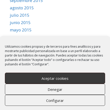
septiembre 2015
agosto 2015
julio 2015
junio 2015
mayo 2015
abril 2015
marzo 2015
Utilizamos cookies propias y de terceros para fines analíticos y para
mostrarte publicidad personalizada en base a un perfil elaborado a
febrero 2015
partir de tus hábitos de navegación. Puedes aceptar todas las cookies
enero 2015
pulsando el botón “Aceptar todo” o configurarlas o rechazar su uso
pulsando el botón “Configurar”.
diciembre 2014
noviembre 2014
Aceptar cookies
octubre 2014
septiembre 2014
Denegar
Configurar