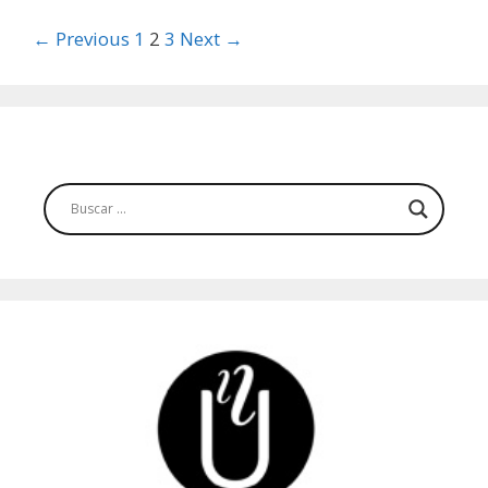
Post
← Previous
1
2
3
Next →
navigation