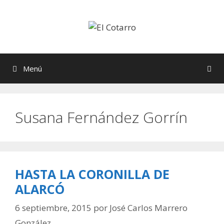
Saltar
al
contenido
Menú
Susana Fernández Gorrín
HASTA LA CORONILLA DE
ALARCÓ
6 septiembre, 2015
por
José Carlos Marrero
González