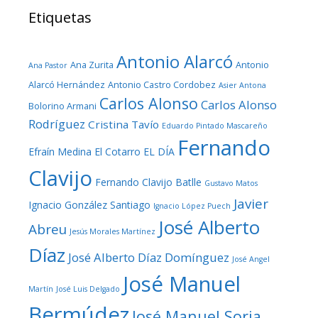
Etiquetas
Antonio Alarcó
Ana Zurita
Antonio
Ana Pastor
Alarcó Hernández
Antonio Castro Cordobez
Asier Antona
Carlos Alonso
Carlos Alonso
Bolorino Armani
Rodríguez
Cristina Tavío
Eduardo Pintado Mascareño
Fernando
Efraín Medina
El Cotarro
EL DÍA
Clavijo
Fernando Clavijo Batlle
Gustavo Matos
Javier
Ignacio González Santiago
Ignacio López Puech
José Alberto
Abreu
Jesús Morales Martínez
Díaz
José Alberto Díaz Domínguez
José Angel
José Manuel
Martín
José Luis Delgado
Bermúdez
José Manuel Soria