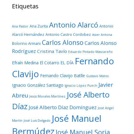
Etiquetas
Antonio Alarcó
Ana Zurita
Antonio
Ana Pastor
Alarcó Hernández
Antonio Castro Cordobez
Asier Antona
Carlos Alonso
Carlos Alonso
Bolorino Armani
Rodríguez
Cristina Tavío
Eduardo Pintado Mascareño
Fernando
Efraín Medina
El Cotarro
EL DÍA
Clavijo
Fernando Clavijo Batlle
Gustavo Matos
Javier
Ignacio González Santiago
Ignacio López Puech
José Alberto
Abreu
Jesús Morales Martínez
Díaz
José Alberto Díaz Domínguez
José Angel
José Manuel
Martín
José Luis Delgado
Bermúdez
José Manuel Soria