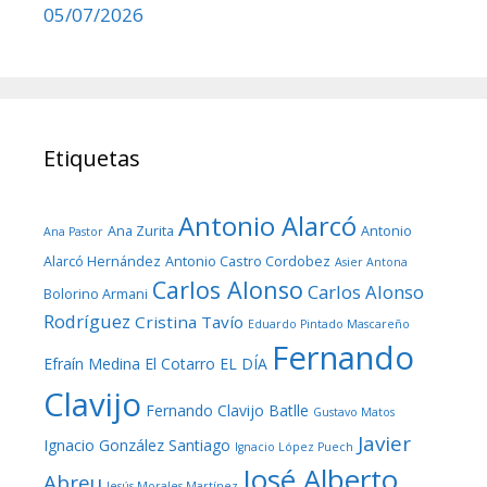
05/07/2026
Etiquetas
Antonio Alarcó
Ana Zurita
Antonio
Ana Pastor
Alarcó Hernández
Antonio Castro Cordobez
Asier Antona
Carlos Alonso
Carlos Alonso
Bolorino Armani
Rodríguez
Cristina Tavío
Eduardo Pintado Mascareño
Fernando
Efraín Medina
El Cotarro
EL DÍA
Clavijo
Fernando Clavijo Batlle
Gustavo Matos
Javier
Ignacio González Santiago
Ignacio López Puech
José Alberto
Abreu
Jesús Morales Martínez