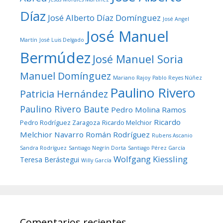
Díaz
José Alberto Díaz Domínguez
José Angel
José Manuel
Martín
José Luis Delgado
Bermúdez
José Manuel Soria
Manuel Domínguez
Mariano Rajoy
Pablo Reyes Núñez
Paulino Rivero
Patricia Hernández
Paulino Rivero Baute
Pedro Molina Ramos
Ricardo
Pedro Rodríguez Zaragoza
Ricardo Melchior
Melchior Navarro
Román Rodríguez
Rubens Ascanio
Sandra Rodríguez
Santiago Negrín Dorta
Santiago Pérez García
Wolfgang Kiessling
Teresa Berástegui
Willy García
Comentarios recientes