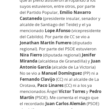
que al pleno asistieron arropando a los
suyos estuvieron, entre otros, por parte
del Partido Popular,
Emilio Navarro
Castanedo
(presidente insular, senador y
alcalde de Santiago del Teide) y el ya
mencionado
Lope Afonso
(vicepresidente
del Cabildo). Por parte de CC se vio a
Jonathan Martín Fumero
(diputado
regional). Por parte del PSOE estuvieron
Nira Fierro
(diputada regional)
Jenifer
Miranda
(alcaldesa de Granadilla) y
Juan
Antonio García
(alcalde de La Victoria)
No se vio a
Manuel Domínguez
(PP) ni a
Fernando Clavijo
(CC) ni al alcalde de La
Orotava,
Paco Linares
(CC) ni a los ya
mencionados Ángel
Víctor Torres
y
Pedro
Martín
(PSOE). Me comenta el mago que
el recordado
Juan Carlos Alemán
(PSOE)