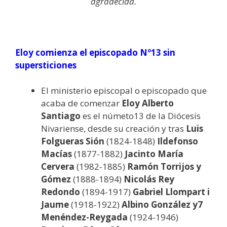
agradecida.
Eloy comienza el episcopado Nº13 sin
supersticiones
El ministerio episcopal o episcopado que
acaba de comenzar
Eloy Alberto
Santiago
es el númeto13 de la Diócesis
Nivariense, desde su creación y tras
Luis
Folgueras Sión
(1824-1848)
Ildefonso
Macías
(1877-1882)
Jacinto María
Cervera
(1982-1885)
Ramón Torrijos y
Gómez
(1888-1894)
Nicolás Rey
Redondo
(1894-1917)
Gabriel Llompart i
Jaume
(1918-1922)
Albino González y7
Menéndez-Reygada
(1924-1946)