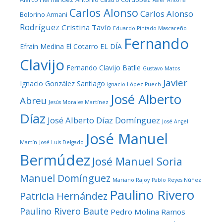
Asier Antona
Carlos Alonso
Carlos Alonso
Bolorino Armani
Rodríguez
Cristina Tavío
Eduardo Pintado Mascareño
Fernando
Efraín Medina
El Cotarro
EL DÍA
Clavijo
Fernando Clavijo Batlle
Gustavo Matos
Javier
Ignacio González Santiago
Ignacio López Puech
José Alberto
Abreu
Jesús Morales Martínez
Díaz
José Alberto Díaz Domínguez
José Angel
José Manuel
Martín
José Luis Delgado
Bermúdez
José Manuel Soria
Manuel Domínguez
Mariano Rajoy
Pablo Reyes Núñez
Paulino Rivero
Patricia Hernández
Paulino Rivero Baute
Pedro Molina Ramos