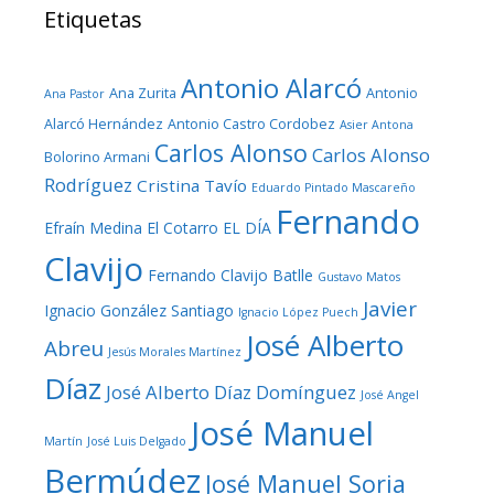
Etiquetas
Antonio Alarcó
Ana Zurita
Antonio
Ana Pastor
Alarcó Hernández
Antonio Castro Cordobez
Asier Antona
Carlos Alonso
Carlos Alonso
Bolorino Armani
Rodríguez
Cristina Tavío
Eduardo Pintado Mascareño
Fernando
Efraín Medina
El Cotarro
EL DÍA
Clavijo
Fernando Clavijo Batlle
Gustavo Matos
Javier
Ignacio González Santiago
Ignacio López Puech
José Alberto
Abreu
Jesús Morales Martínez
Díaz
José Alberto Díaz Domínguez
José Angel
José Manuel
Martín
José Luis Delgado
Bermúdez
José Manuel Soria