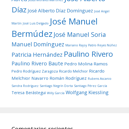
Díaz
José Alberto Díaz Domínguez
José Angel
José Manuel
Martín
José Luis Delgado
Bermúdez
José Manuel Soria
Manuel Domínguez
Mariano Rajoy
Pablo Reyes Núñez
Paulino Rivero
Patricia Hernández
Paulino Rivero Baute
Pedro Molina Ramos
Ricardo
Pedro Rodríguez Zaragoza
Ricardo Melchior
Melchior Navarro
Román Rodríguez
Rubens Ascanio
Sandra Rodríguez
Santiago Negrín Dorta
Santiago Pérez García
Wolfgang Kiessling
Teresa Berástegui
Willy García
Comentarios recientes