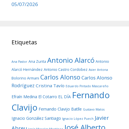
05/07/2026
Etiquetas
Antonio Alarcó
Ana Zurita
Antonio
Ana Pastor
Alarcó Hernández
Antonio Castro Cordobez
Asier Antona
Carlos Alonso
Carlos Alonso
Bolorino Armani
Rodríguez
Cristina Tavío
Eduardo Pintado Mascareño
Fernando
Efraín Medina
El Cotarro
EL DÍA
Clavijo
Fernando Clavijo Batlle
Gustavo Matos
Javier
Ignacio González Santiago
Ignacio López Puech
José Alberto
Abreu
Jesús Morales Martínez