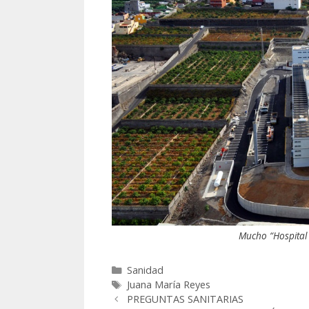
Mucho “Hospital 
Categorías
Sanidad
Etiquetas
Juana María Reyes
Post
PREGUNTAS SANITARIAS