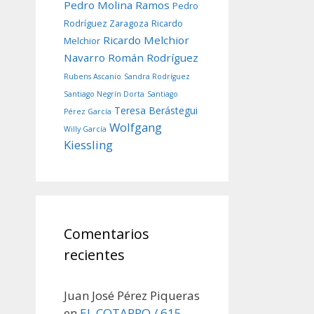
Pedro Molina Ramos
Pedro
Rodríguez Zaragoza
Ricardo
Ricardo Melchior
Melchior
Navarro
Román Rodríguez
Rubens Ascanio
Sandra Rodríguez
Santiago Negrín Dorta
Santiago
Teresa Berástegui
Pérez García
Wolfgang
Willy García
Kiessling
Comentarios
recientes
Juan José Pérez Piqueras
en
EL COTARRO / 615,