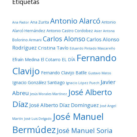
Etiquetas
Antonio Alarcó
Ana Zurita
Antonio
Ana Pastor
Alarcó Hernández
Antonio Castro Cordobez
Asier Antona
Carlos Alonso
Carlos Alonso
Bolorino Armani
Rodríguez
Cristina Tavío
Eduardo Pintado Mascareño
Fernando
Efraín Medina
El Cotarro
EL DÍA
Clavijo
Fernando Clavijo Batlle
Gustavo Matos
Javier
Ignacio González Santiago
Ignacio López Puech
José Alberto
Abreu
Jesús Morales Martínez
Díaz
José Alberto Díaz Domínguez
José Angel
José Manuel
Martín
José Luis Delgado
Bermúdez
José Manuel Soria