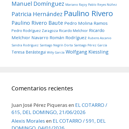
Manuel Domínguez
Mariano Rajoy
Pablo Reyes Núñez
Paulino Rivero
Patricia Hernández
Paulino Rivero Baute
Pedro Molina Ramos
Ricardo
Pedro Rodríguez Zaragoza
Ricardo Melchior
Melchior Navarro
Román Rodríguez
Rubens Ascanio
Sandra Rodríguez
Santiago Negrín Dorta
Santiago Pérez García
Wolfgang Kiessling
Teresa Berástegui
Willy García
Comentarios recientes
Juan José Pérez Piqueras
en
EL COTARRO /
615, DEL DOMINGO, 21/06/2026
Alexis Morales
en
EL COTARRO / 591, DEL
DOMINGO, 04/01/2026