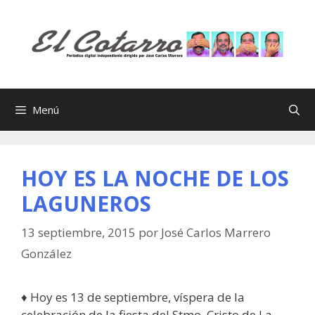
Saltar
al
contenido
Menú
HOY ES LA NOCHE DE LOS
LAGUNEROS
13 septiembre, 2015
por
José Carlos Marrero
González
♦ Hoy es 13 de septiembre, víspera de la
celebración de la fiesta del Stmo. Cristo de La