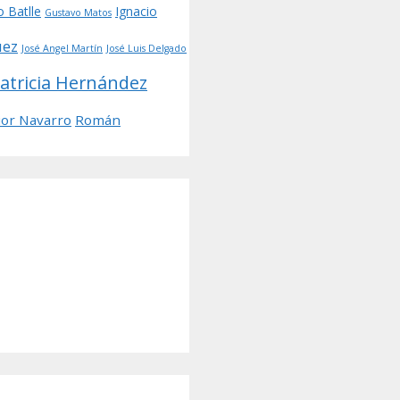
o Batlle
Ignacio
Gustavo Matos
uez
José Angel Martín
José Luis Delgado
atricia Hernández
ior Navarro
Román