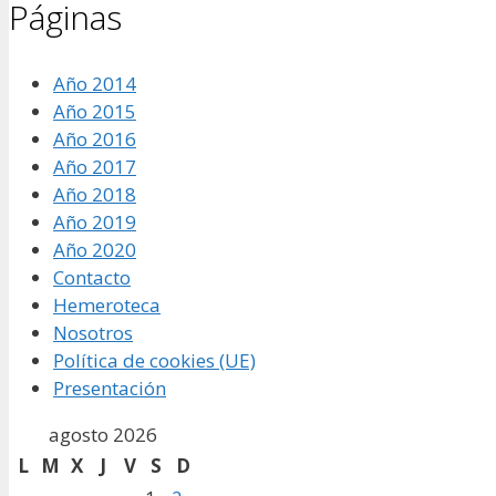
Páginas
Año 2014
Año 2015
Año 2016
Año 2017
Año 2018
Año 2019
Año 2020
Contacto
Hemeroteca
Nosotros
Política de cookies (UE)
Presentación
agosto 2026
L
M
X
J
V
S
D