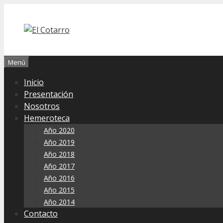
Saltar
al
contenido
Menú
Inicio
Presentación
Nosotros
Hemeroteca
Año 2020
Año 2019
Año 2018
Año 2017
Año 2016
Año 2015
Año 2014
Contacto