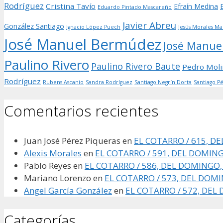
Rodríguez
Cristina Tavío
Efraín Medina
Eduardo Pintado Mascareño
Javier Abreu
González Santiago
Ignacio López Puech
Jesús Morales Ma
José Manuel Bermúdez
José Manuel
Paulino Rivero
Paulino Rivero Baute
Pedro Mol
Rodríguez
Rubens Ascanio
Sandra Rodríguez
Santiago Negrín Dorta
Santiago P
Comentarios recientes
Juan José Pérez Piqueras
en
EL COTARRO / 615, D
Alexis Morales
en
EL COTARRO / 591, DEL DOMING
Pablo Reyes
en
EL COTARRO / 586, DEL DOMINGO,
Mariano Lorenzo
en
EL COTARRO / 573, DEL DOMI
Angel García González
en
EL COTARRO / 572, DEL
Categorías