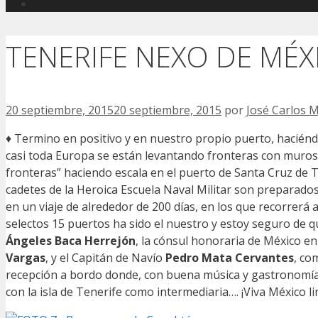
TENERIFE NEXO DE MÉX
20 septiembre, 2015
20 septiembre, 2015
por
José Carlos 
♦ Termino en positivo y en nuestro propio puerto, haciéndo
casi toda Europa se están levantando fronteras con muro
fronteras” haciendo escala en el puerto de Santa Cruz de 
cadetes de la Heroica Escuela Naval Militar son preparado
en un viaje de alrededor de 200 días, en los que recorre
selectos 15 puertos ha sido el nuestro y estoy seguro de q
Ángeles Baca Herrejón
, la cónsul honoraria de México e
Vargas
, y el Capitán de Navío
Pedro Mata Cervantes
, co
recepción a bordo donde, con buena música y gastronomía
con la isla de Tenerife como intermediaria…. ¡Viva México li