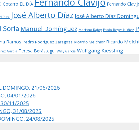
Fernando Clavijo
El Cotarro
EL DÍA
Fernando Clavij
José Alberto Díaz
José Alberto Díaz Domíng
rtínez
 Soria
Manuel Domínguez
P
Mariano Rajoy
Pablo Reyes Núñez
ina Ramos
Ricardo Melch
Pedro Rodríguez Zaragoza
Ricardo Melchior
Wolfgang Kiessling
Teresa Berástegui
érez García
Willy García
EL DOMINGO, 21/06/2026
O, 04/01/2026
 30/11/2025
NGO, 31/08/2025
 DOMINGO, 24/08/2025