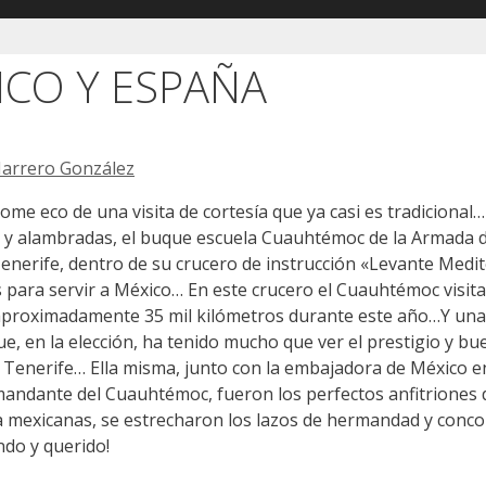
ICO Y ESPAÑA
Marrero González
me eco de una visita de cortesía que ya casi es tradicional
s y alambradas, el buque escuela Cuauhtémoc de la Armada 
Tenerife, dentro de su crucero de instrucción «Levante Medi
s para servir a México… En este crucero el Cuauhtémoc visit
rá aproximadamente 35 mil kilómetros durante este año…Y un
ue, en la elección, ha tenido mucho que ver el prestigio y b
n Tenerife… Ella misma, junto con la embajadora de México 
mandante del Cuauhtémoc, fueron los perfectos anfitriones
 mexicanas, se estrecharon los lazos de hermandad y conco
ndo y querido!