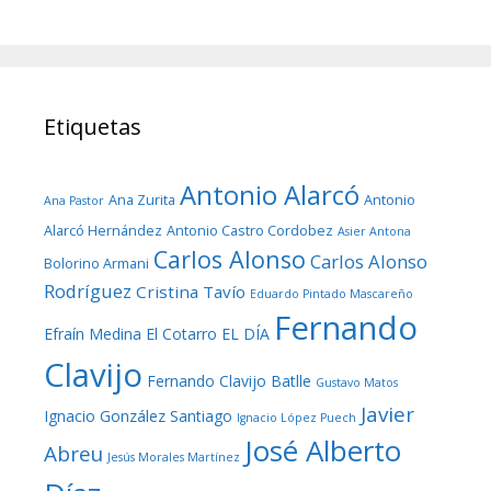
Etiquetas
Antonio Alarcó
Ana Zurita
Antonio
Ana Pastor
Alarcó Hernández
Antonio Castro Cordobez
Asier Antona
Carlos Alonso
Carlos Alonso
Bolorino Armani
Rodríguez
Cristina Tavío
Eduardo Pintado Mascareño
Fernando
Efraín Medina
El Cotarro
EL DÍA
Clavijo
Fernando Clavijo Batlle
Gustavo Matos
Javier
Ignacio González Santiago
Ignacio López Puech
José Alberto
Abreu
Jesús Morales Martínez