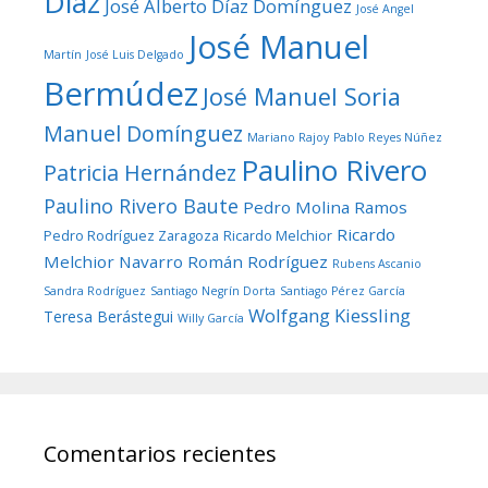
Díaz
José Alberto Díaz Domínguez
José Angel
José Manuel
Martín
José Luis Delgado
Bermúdez
José Manuel Soria
Manuel Domínguez
Mariano Rajoy
Pablo Reyes Núñez
Paulino Rivero
Patricia Hernández
Paulino Rivero Baute
Pedro Molina Ramos
Ricardo
Pedro Rodríguez Zaragoza
Ricardo Melchior
Melchior Navarro
Román Rodríguez
Rubens Ascanio
Sandra Rodríguez
Santiago Negrín Dorta
Santiago Pérez García
Wolfgang Kiessling
Teresa Berástegui
Willy García
Comentarios recientes