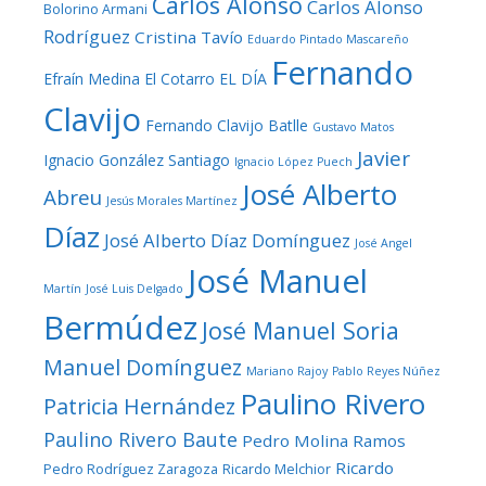
Carlos Alonso
Carlos Alonso
Bolorino Armani
Rodríguez
Cristina Tavío
Eduardo Pintado Mascareño
Fernando
Efraín Medina
El Cotarro
EL DÍA
Clavijo
Fernando Clavijo Batlle
Gustavo Matos
Javier
Ignacio González Santiago
Ignacio López Puech
José Alberto
Abreu
Jesús Morales Martínez
Díaz
José Alberto Díaz Domínguez
José Angel
José Manuel
Martín
José Luis Delgado
Bermúdez
José Manuel Soria
Manuel Domínguez
Mariano Rajoy
Pablo Reyes Núñez
Paulino Rivero
Patricia Hernández
Paulino Rivero Baute
Pedro Molina Ramos
Ricardo
Pedro Rodríguez Zaragoza
Ricardo Melchior