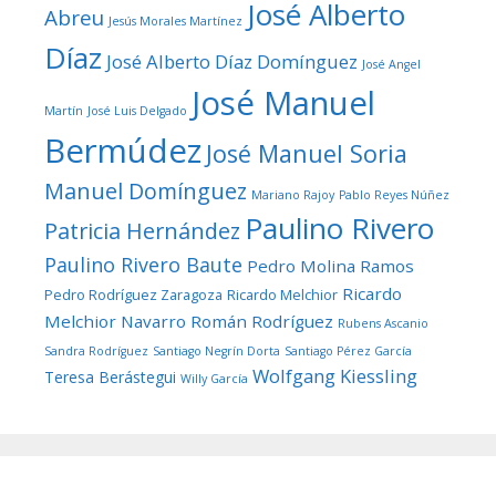
José Alberto
Abreu
Jesús Morales Martínez
Díaz
José Alberto Díaz Domínguez
José Angel
José Manuel
Martín
José Luis Delgado
Bermúdez
José Manuel Soria
Manuel Domínguez
Mariano Rajoy
Pablo Reyes Núñez
Paulino Rivero
Patricia Hernández
Paulino Rivero Baute
Pedro Molina Ramos
Ricardo
Pedro Rodríguez Zaragoza
Ricardo Melchior
Melchior Navarro
Román Rodríguez
Rubens Ascanio
Sandra Rodríguez
Santiago Negrín Dorta
Santiago Pérez García
Wolfgang Kiessling
Teresa Berástegui
Willy García