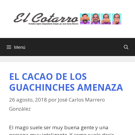
Saltar
al
contenido
Menú
EL CACAO DE LOS
GUACHINCHES AMENAZA
26 agosto, 2018
por
José Carlos Marrero
González
El mago suele ser muy buena gente y una
persona muy inteligente. Y como suele decir