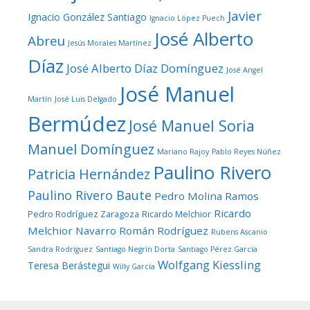
Javier
Ignacio González Santiago
Ignacio López Puech
José Alberto
Abreu
Jesús Morales Martínez
Díaz
José Alberto Díaz Domínguez
José Angel
José Manuel
Martín
José Luis Delgado
Bermúdez
José Manuel Soria
Manuel Domínguez
Mariano Rajoy
Pablo Reyes Núñez
Paulino Rivero
Patricia Hernández
Paulino Rivero Baute
Pedro Molina Ramos
Ricardo
Pedro Rodríguez Zaragoza
Ricardo Melchior
Melchior Navarro
Román Rodríguez
Rubens Ascanio
Sandra Rodríguez
Santiago Negrín Dorta
Santiago Pérez García
Wolfgang Kiessling
Teresa Berástegui
Willy García