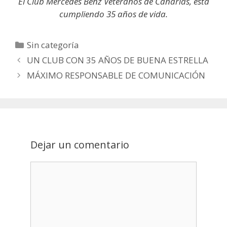
El Club Mercedes Benz Veteranos de Canarias, está
cumpliendo 35 años de vida.
Categorías
Sin categoría
Post
UN CLUB CON 35 AÑOS DE BUENA ESTRELLA
navigation
MÁXIMO RESPONSABLE DE COMUNICACIÓN
Dejar un comentario