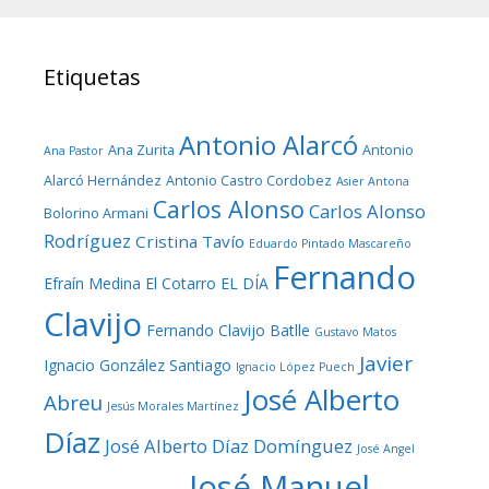
Etiquetas
Antonio Alarcó
Ana Zurita
Antonio
Ana Pastor
Alarcó Hernández
Antonio Castro Cordobez
Asier Antona
Carlos Alonso
Carlos Alonso
Bolorino Armani
Rodríguez
Cristina Tavío
Eduardo Pintado Mascareño
Fernando
Efraín Medina
El Cotarro
EL DÍA
Clavijo
Fernando Clavijo Batlle
Gustavo Matos
Javier
Ignacio González Santiago
Ignacio López Puech
José Alberto
Abreu
Jesús Morales Martínez
Díaz
José Alberto Díaz Domínguez
José Angel
José Manuel