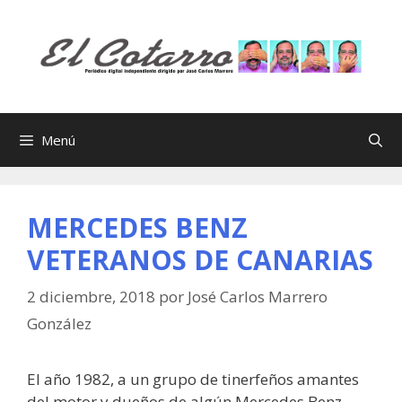
Saltar
al
contenido
Menú
MERCEDES BENZ
VETERANOS DE CANARIAS
2 diciembre, 2018
por
José Carlos Marrero
González
El año 1982, a un grupo de tinerfeños amantes
del motor y dueños de algún Mercedes Benz,