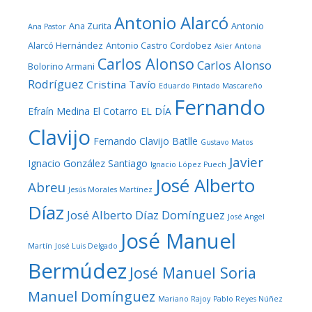
Antonio Alarcó
Ana Zurita
Antonio
Ana Pastor
Alarcó Hernández
Antonio Castro Cordobez
Asier Antona
Carlos Alonso
Carlos Alonso
Bolorino Armani
Rodríguez
Cristina Tavío
Eduardo Pintado Mascareño
Fernando
Efraín Medina
El Cotarro
EL DÍA
Clavijo
Fernando Clavijo Batlle
Gustavo Matos
Javier
Ignacio González Santiago
Ignacio López Puech
José Alberto
Abreu
Jesús Morales Martínez
Díaz
José Alberto Díaz Domínguez
José Angel
José Manuel
Martín
José Luis Delgado
Bermúdez
José Manuel Soria
Manuel Domínguez
Mariano Rajoy
Pablo Reyes Núñez