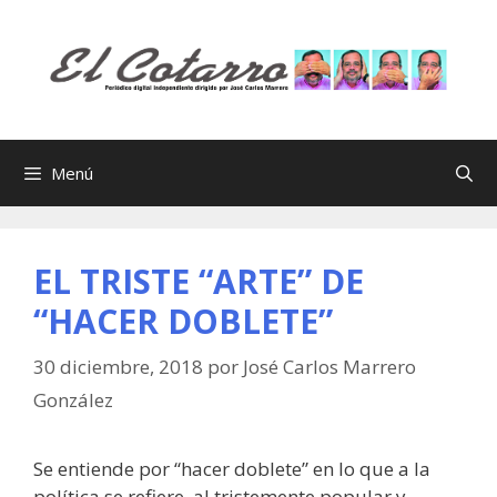
Saltar
al
contenido
Menú
EL TRISTE “ARTE” DE
“HACER DOBLETE”
30 diciembre, 2018
por
José Carlos Marrero
González
Se entiende por “hacer doblete” en lo que a la
política se refiere, al tristemente popular y