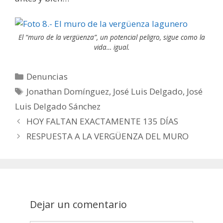
El “muro de la vergüenza”, un potencial peligro, sigue como la
vida… igual.
Categorías
Denuncias
Etiquetas
Jonathan Domínguez
,
José Luis Delgado
,
José
Luis Delgado Sánchez
Post
HOY FALTAN EXACTAMENTE 135 DÍAS
navigation
RESPUESTA A LA VERGÜENZA DEL MURO
Dejar un comentario