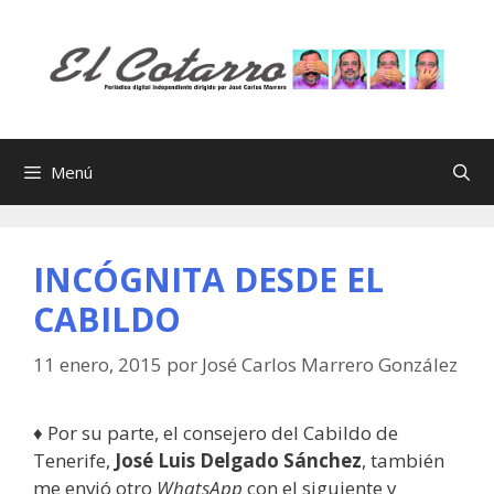
Saltar
al
contenido
Menú
INCÓGNITA DESDE EL
CABILDO
11 enero, 2015
por
José Carlos Marrero González
♦ Por su parte, el consejero del Cabildo de
Tenerife,
José Luis Delgado Sánchez
, también
me envió otro
WhatsApp
con el siguiente y