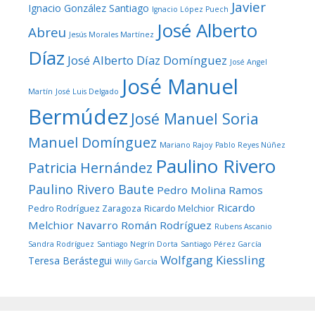
Javier
Ignacio González Santiago
Ignacio López Puech
José Alberto
Abreu
Jesús Morales Martínez
Díaz
José Alberto Díaz Domínguez
José Angel
José Manuel
Martín
José Luis Delgado
Bermúdez
José Manuel Soria
Manuel Domínguez
Mariano Rajoy
Pablo Reyes Núñez
Paulino Rivero
Patricia Hernández
Paulino Rivero Baute
Pedro Molina Ramos
Ricardo
Pedro Rodríguez Zaragoza
Ricardo Melchior
Melchior Navarro
Román Rodríguez
Rubens Ascanio
Sandra Rodríguez
Santiago Negrín Dorta
Santiago Pérez García
Wolfgang Kiessling
Teresa Berástegui
Willy García