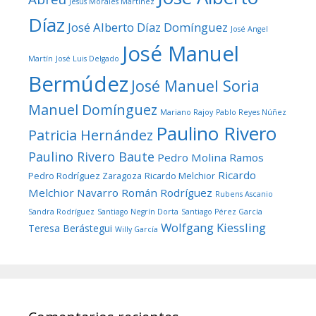
Jesús Morales Martínez
Díaz
José Alberto Díaz Domínguez
José Angel
José Manuel
Martín
José Luis Delgado
Bermúdez
José Manuel Soria
Manuel Domínguez
Mariano Rajoy
Pablo Reyes Núñez
Paulino Rivero
Patricia Hernández
Paulino Rivero Baute
Pedro Molina Ramos
Ricardo
Pedro Rodríguez Zaragoza
Ricardo Melchior
Melchior Navarro
Román Rodríguez
Rubens Ascanio
Sandra Rodríguez
Santiago Negrín Dorta
Santiago Pérez García
Wolfgang Kiessling
Teresa Berástegui
Willy García