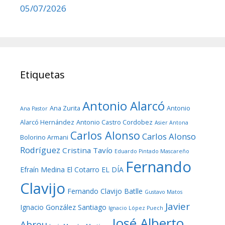
05/07/2026
Etiquetas
Antonio Alarcó
Ana Zurita
Antonio
Ana Pastor
Alarcó Hernández
Antonio Castro Cordobez
Asier Antona
Carlos Alonso
Carlos Alonso
Bolorino Armani
Rodríguez
Cristina Tavío
Eduardo Pintado Mascareño
Fernando
Efraín Medina
El Cotarro
EL DÍA
Clavijo
Fernando Clavijo Batlle
Gustavo Matos
Javier
Ignacio González Santiago
Ignacio López Puech
José Alberto
Abreu