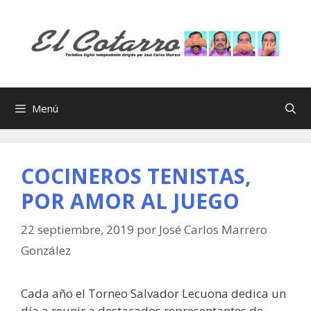
Saltar
al
contenido
Menú
COCINEROS TENISTAS,
POR AMOR AL JUEGO
22 septiembre, 2019
por
José Carlos Marrero
González
Cada año el Torneo Salvador Lecuona dedica un
día a reunir a destacados representantes de