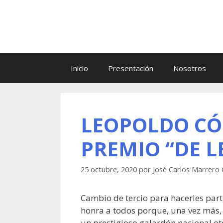
Saltar
al
contenido
Inicio
Presentación
Nosotros
LEOPOLDO CÓ
PREMIO “DE L
25 octubre, 2020
por
José Carlos Marrero
Cambio de tercio para hacerles part
honra a todos porque, una vez más
un prestigioso galardón nacional o