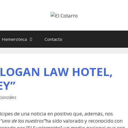
Hemeroteca
Contacto
LOGAN LAW HOTEL,
EY”
 González
ícipes de una noticia en positivo que, además, nos
,
“uno de los nuestros”
ha sido valorado y reconocido con
torgado por “El Suplemento” un medio nacional que con