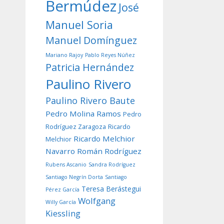
Bermúdez
José
Manuel Soria
Manuel Domínguez
Mariano Rajoy
Pablo Reyes Núñez
Patricia Hernández
Paulino Rivero
Paulino Rivero Baute
Pedro Molina Ramos
Pedro
Rodríguez Zaragoza
Ricardo
Ricardo Melchior
Melchior
Navarro
Román Rodríguez
Rubens Ascanio
Sandra Rodríguez
Santiago Negrín Dorta
Santiago
Teresa Berástegui
Pérez García
Wolfgang
Willy García
Kiessling