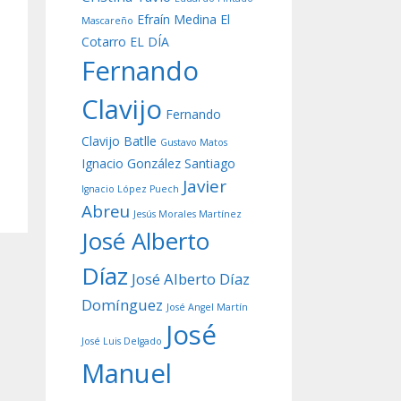
Efraín Medina
El
Mascareño
Cotarro
EL DÍA
Fernando
Clavijo
Fernando
Clavijo Batlle
Gustavo Matos
Ignacio González Santiago
Javier
Ignacio López Puech
Abreu
Jesús Morales Martínez
José Alberto
Díaz
José Alberto Díaz
Domínguez
José Angel Martín
José
José Luis Delgado
Manuel