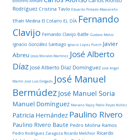
Carlos Alonso
Bolorino Armani
Rodríguez
Cristina Tavío
Eduardo Pintado Mascareño
Fernando
Efraín Medina
El Cotarro
EL DÍA
Clavijo
Fernando Clavijo Batlle
Gustavo Matos
Javier
Ignacio González Santiago
Ignacio López Puech
José Alberto
Abreu
Jesús Morales Martínez
Díaz
José Alberto Díaz Domínguez
José Angel
José Manuel
Martín
José Luis Delgado
Bermúdez
José Manuel Soria
Manuel Domínguez
Mariano Rajoy
Pablo Reyes Núñez
Paulino Rivero
Patricia Hernández
Paulino Rivero Baute
Pedro Molina Ramos
Ricardo
Pedro Rodríguez Zaragoza
Ricardo Melchior