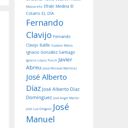
Efraín Medina
El
Mascareño
Cotarro
EL DÍA
Fernando
Clavijo
Fernando
Clavijo Batlle
Gustavo Matos
Ignacio González Santiago
Javier
Ignacio López Puech
Abreu
Jesús Morales Martínez
José Alberto
Díaz
José Alberto Díaz
Domínguez
José Angel Martín
José
José Luis Delgado
Manuel