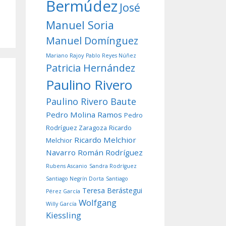
Bermúdez
José
Manuel Soria
Manuel Domínguez
Mariano Rajoy
Pablo Reyes Núñez
Patricia Hernández
Paulino Rivero
Paulino Rivero Baute
Pedro Molina Ramos
Pedro
Rodríguez Zaragoza
Ricardo
Ricardo Melchior
Melchior
Navarro
Román Rodríguez
Rubens Ascanio
Sandra Rodríguez
Santiago Negrín Dorta
Santiago
Teresa Berástegui
Pérez García
Wolfgang
Willy García
Kiessling