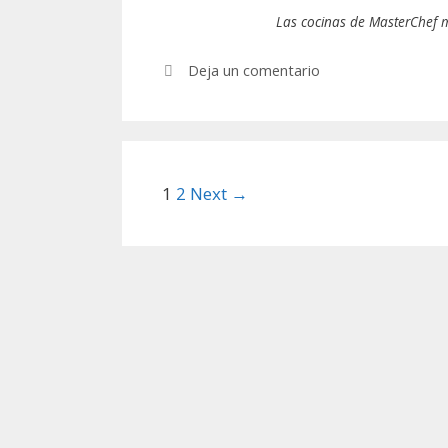
Las cocinas de MasterChef m
Deja un comentario
Post
1
2
Next →
navigation