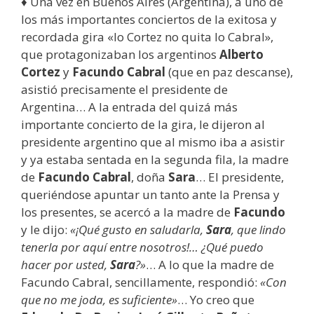
♦ Una vez en Buenos Aires (Argentina), a uno de
los más importantes conciertos de la exitosa y
recordada gira «lo Cortez no quita lo Cabral»,
que protagonizaban los argentinos
Alberto
Cortez
y
Facundo Cabral
(que en paz descanse),
asistió precisamente el presidente de
Argentina… A la entrada del quizá más
importante concierto de la gira, le dijeron al
presidente argentino que al mismo iba a asistir
y ya estaba sentada en la segunda fila, la madre
de
Facundo Cabral
, doña
Sara
… El presidente,
queriéndose apuntar un tanto ante la Prensa y
los presentes, se acercó a la madre de
Facundo
y le dijo:
«¡Qué gusto en saludarla,
Sara
, que lindo
tenerla por aquí entre nosotros!… ¿Qué puedo
hacer por usted,
Sara
?»
… A lo que la madre de
Facundo Cabral, sencillamente, respondió:
«Con
que no me joda, es suficiente»
… Yo creo que