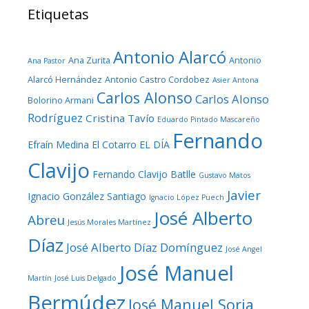
Etiquetas
Antonio Alarcó
Ana Zurita
Antonio
Ana Pastor
Alarcó Hernández
Antonio Castro Cordobez
Asier Antona
Carlos Alonso
Carlos Alonso
Bolorino Armani
Rodríguez
Cristina Tavío
Eduardo Pintado Mascareño
Fernando
Efraín Medina
El Cotarro
EL DÍA
Clavijo
Fernando Clavijo Batlle
Gustavo Matos
Javier
Ignacio González Santiago
Ignacio López Puech
José Alberto
Abreu
Jesús Morales Martínez
Díaz
José Alberto Díaz Domínguez
José Angel
José Manuel
Martín
José Luis Delgado
Bermúdez
José Manuel Soria