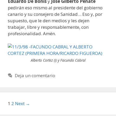
Eduardo De Bonis
y
José Gilberto Peñate
pedirán eso mismo al presidente del gobierno
canario y su consejero de Sanidad… Eso y, por
supuesto, que le den medios y les dejen
trabajar, libre y responsablemente, con
profesionalidad. Amén.
Alberto Cortez (i) y Facundo Cabral
Deja un comentario
Post
1
2
Next →
navigation