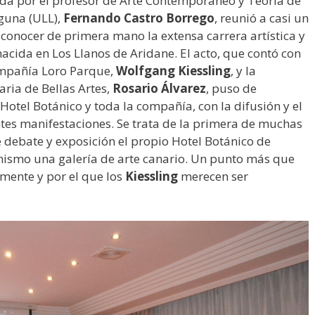
ada por el profesor de Arte Contemporáneo y Teoría de
aguna (ULL),
Fernando Castro Borrego
, reunió a casi un
conocer de primera mano la extensa carrera artística y
nacida en Los Llanos de Aridane. El acto, que contó con
compañía Loro Parque,
Wolfgang Kiessling
, y la
ria de Bellas Artes,
Rosario Álvarez
, puso de
Hotel Botánico y toda la compañía, con la difusión y el
ntes manifestaciones. Se trata de la primera de muchas
 debate y exposición el propio Hotel Botánico de
í mismo una galería de arte canario. Un punto más que
mente y por el que los
Kiessling
merecen ser