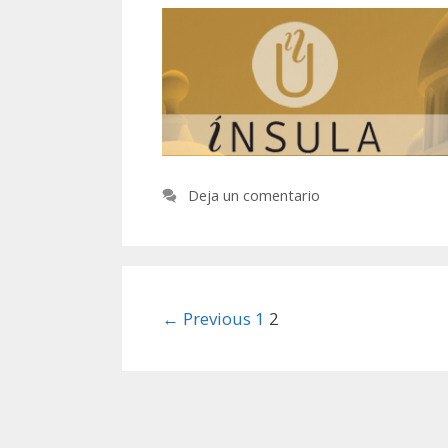
Deja un comentario
Post
← Previous
1
2
navigation