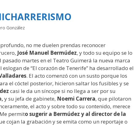
HICHARRERISMO
ero González
o profundo, no me duelen prendas reconocer
rucero,
José Manuel Bermúdez
, y todo su equipo se lo
el pasado martes en el Teatro Guimerá la nueva marca
l eslogan de “El corazón de Tenerife” ha desarrollado el
Valladares
. El acto comenzó con un susto porque los
a el cóctel posterior, hicieron saltar los fusibles y se
dez
casi le da un síncope si no llega a ser por su
o,
y su jefa de gabinete,
Noemi Carrera
, que pilotaron
 Sinceramente, el acto y sobre todo su contenido, merece
. Me permit
o sugerir a Bermúdez y al director de la
ue cojan la grabación y se emita como un reportaje o