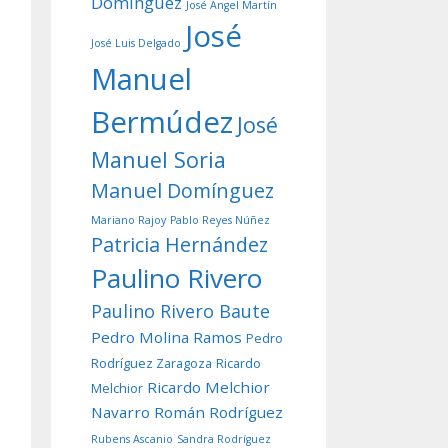
Domínguez
José Angel Martín
José
José Luis Delgado
Manuel
Bermúdez
José
Manuel Soria
Manuel Domínguez
Mariano Rajoy
Pablo Reyes Núñez
Patricia Hernández
Paulino Rivero
Paulino Rivero Baute
Pedro Molina Ramos
Pedro
Rodríguez Zaragoza
Ricardo
Ricardo Melchior
Melchior
Navarro
Román Rodríguez
Rubens Ascanio
Sandra Rodríguez