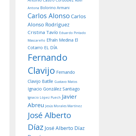
Antonio Castro Cordobez
Asier
Bolorino Armani
Antona
Carlos Alonso
Carlos
Alonso Rodríguez
Cristina Tavío
Eduardo Pintado
Efraín Medina
El
Mascareño
Cotarro
EL DÍA
Fernando
Clavijo
Fernando
Clavijo Batlle
Gustavo Matos
Ignacio González Santiago
Javier
Ignacio López Puech
Abreu
Jesús Morales Martínez
José Alberto
Díaz
José Alberto Díaz