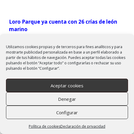
Loro Parque ya cuenta con 26 crías de león
marino
Con este nacimiento, Loro Parque suma ya
Utilizamos cookies propias y de terceros para fines analíticos y para
26 crías de león marino desde que
mostrarte publicidad personalizada en base a un perfil elaborado a
partir de tus hábitos de navegación. Puedes aceptar todas las cookies
recibiera al primer ejemplar en 1987,
pulsando el botón “Aceptar todo” o configurarlas o rechazar su uso
consolidando su papel como referente
pulsando el botón “Configurar”.
internacional en la reproducción y el
cuidado de esta especie marina. El
Aceptar cookies
presidente,
Wolfgang Kiessling
, destacó
que “Brisa está demostrando ser una
Denegar
madre ejemplar, brindando todos los
cuidados necesarios a su pequeño. Es
Configurar
emocionante ver cómo el nacimiento de
esta cría ha despertado tanto entusiasmo
Política de cookies
Declaración de privacidad