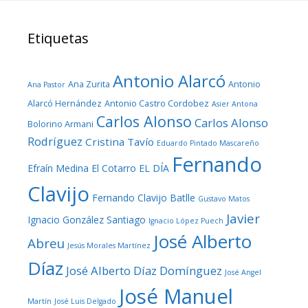
Etiquetas
Antonio Alarcó
Ana Zurita
Antonio
Ana Pastor
Alarcó Hernández
Antonio Castro Cordobez
Asier Antona
Carlos Alonso
Carlos Alonso
Bolorino Armani
Rodríguez
Cristina Tavío
Eduardo Pintado Mascareño
Fernando
Efraín Medina
El Cotarro
EL DÍA
Clavijo
Fernando Clavijo Batlle
Gustavo Matos
Javier
Ignacio González Santiago
Ignacio López Puech
José Alberto
Abreu
Jesús Morales Martínez
Díaz
José Alberto Díaz Domínguez
José Angel
José Manuel
Martín
José Luis Delgado