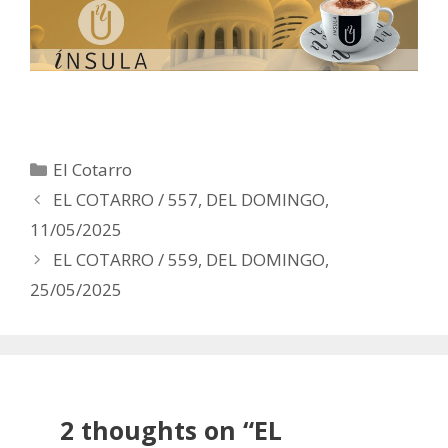
Categorías
El Cotarro
Post
EL COTARRO / 557, DEL DOMINGO,
navigation
11/05/2025
EL COTARRO / 559, DEL DOMINGO,
25/05/2025
2 thoughts on “
EL