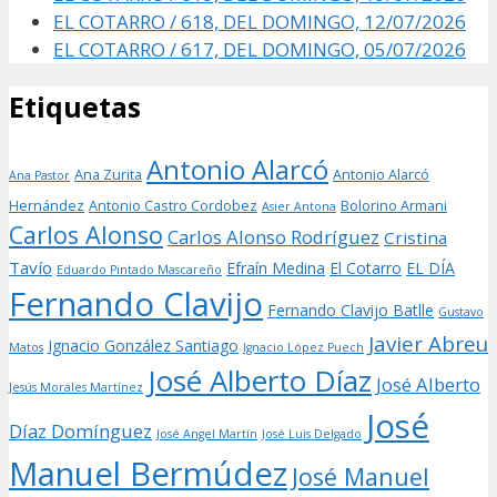
EL COTARRO / 618, DEL DOMINGO, 12/07/2026
EL COTARRO / 617, DEL DOMINGO, 05/07/2026
Etiquetas
Antonio Alarcó
Ana Zurita
Antonio Alarcó
Ana Pastor
Hernández
Antonio Castro Cordobez
Bolorino Armani
Asier Antona
Carlos Alonso
Carlos Alonso Rodríguez
Cristina
Tavío
Efraín Medina
El Cotarro
EL DÍA
Eduardo Pintado Mascareño
Fernando Clavijo
Fernando Clavijo Batlle
Gustavo
Javier Abreu
Ignacio González Santiago
Matos
Ignacio López Puech
José Alberto Díaz
José Alberto
Jesús Morales Martínez
José
Díaz Domínguez
José Angel Martín
José Luis Delgado
Manuel Bermúdez
José Manuel