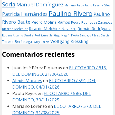
Soria
Manuel Domínguez
Mariano Rajoy
Pablo Reyes Núñez
Paulino Rivero
Patricia Hernández
Paulino
Rivero Baute
Pedro Molina Ramos
Pedro Rodríguez Zaragoza
Ricardo Melchior Navarro
Román Rodríguez
Ricardo Melchior
Rubens Ascanio
Sandra Rodríguez
Santiago Negrín Dorta
Santiago Pérez García
Wolfgang Kiessling
Teresa Berástegui
Willy García
Comentarios recientes
Juan José Pérez Piqueras
en
EL COTARRO / 615,
DEL DOMINGO, 21/06/2026
Alexis Morales
en
EL COTARRO / 591, DEL
DOMINGO, 04/01/2026
Pablo Reyes
en
EL COTARRO / 586, DEL
DOMINGO, 30/11/2025
Mariano Lorenzo
en
EL COTARRO / 573, DEL
DOMINGO, 31/08/2025