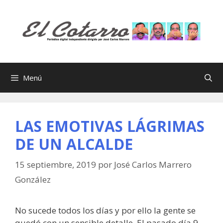
Saltar
al
contenido
Menú
LAS EMOTIVAS LÁGRIMAS
DE UN ALCALDE
15 septiembre, 2019
por
José Carlos Marrero
González
No sucede todos los días y por ello la gente se
quedó con un sensible detalle. El pasado día 9,