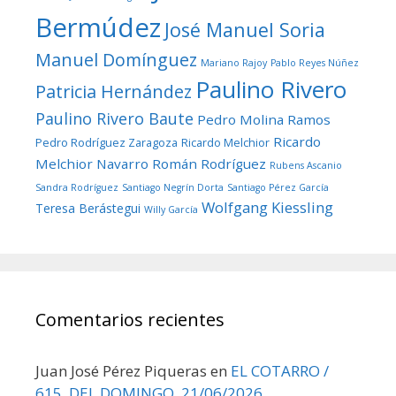
Bermúdez
José Manuel Soria
Manuel Domínguez
Mariano Rajoy
Pablo Reyes Núñez
Paulino Rivero
Patricia Hernández
Paulino Rivero Baute
Pedro Molina Ramos
Ricardo
Pedro Rodríguez Zaragoza
Ricardo Melchior
Melchior Navarro
Román Rodríguez
Rubens Ascanio
Sandra Rodríguez
Santiago Negrín Dorta
Santiago Pérez García
Wolfgang Kiessling
Teresa Berástegui
Willy García
Comentarios recientes
Juan José Pérez Piqueras
en
EL COTARRO /
615, DEL DOMINGO, 21/06/2026