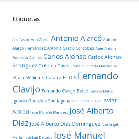
Etiquetas
Antonio Alarcó
Ana Zurita
Antonio
Ana Pastor
Alarcó Hernández
Antonio Castro Cordobez
Asier Antona
Carlos Alonso
Carlos Alonso
Bolorino Armani
Rodríguez
Cristina Tavío
Eduardo Pintado Mascareño
Fernando
Efraín Medina
El Cotarro
EL DÍA
Clavijo
Fernando Clavijo Batlle
Gustavo Matos
Javier
Ignacio González Santiago
Ignacio López Puech
José Alberto
Abreu
Jesús Morales Martínez
Díaz
José Alberto Díaz Domínguez
José Angel
José Manuel
Martín
José Luis Delgado