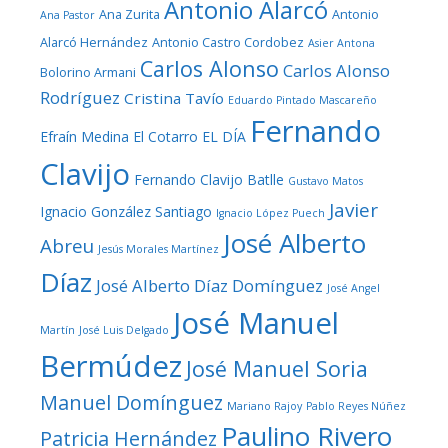
Antonio Alarcó
Ana Zurita
Antonio
Ana Pastor
Alarcó Hernández
Antonio Castro Cordobez
Asier Antona
Carlos Alonso
Carlos Alonso
Bolorino Armani
Rodríguez
Cristina Tavío
Eduardo Pintado Mascareño
Fernando
Efraín Medina
El Cotarro
EL DÍA
Clavijo
Fernando Clavijo Batlle
Gustavo Matos
Javier
Ignacio González Santiago
Ignacio López Puech
José Alberto
Abreu
Jesús Morales Martínez
Díaz
José Alberto Díaz Domínguez
José Angel
José Manuel
Martín
José Luis Delgado
Bermúdez
José Manuel Soria
Manuel Domínguez
Mariano Rajoy
Pablo Reyes Núñez
Paulino Rivero
Patricia Hernández