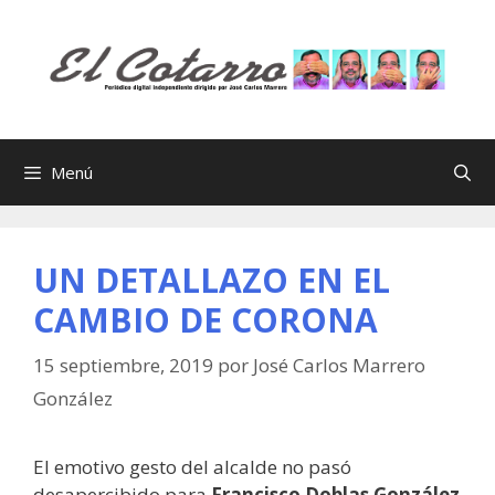
Saltar
al
contenido
Menú
UN DETALLAZO EN EL
CAMBIO DE CORONA
15 septiembre, 2019
por
José Carlos Marrero
González
El emotivo gesto del alcalde no pasó
desapercibido para
Francisco Doblas González