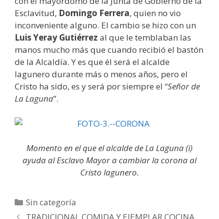
con el mayordomo de la Junta de Gobierno de la
Esclavitud,
Domingo Ferrera
, quien no vio
inconveniente alguno. El cambio se hizo con un
Luis Yeray Gutiérrez
al que le temblaban las
manos mucho más que cuando recibió el bastón
de la Alcaldía. Y es que él será el alcalde
lagunero durante más o menos años, pero el
Cristo ha sido, es y será por siempre el “
Señor de
La Laguna
”.
Momento en el que el alcalde de La Laguna (i)
ayuda al Esclavo Mayor a cambiar la corona al
Cristo lagunero.
Categorías
Sin categoría
Post
TRADICIONAL COMIDA Y EJEMPLAR COCINA